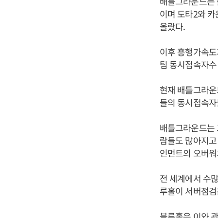
배틀그라운드는 출
이며 도타2와 카
올랐다.
이후 흥행가속도가
팀 동시접속자수 
현재 배틀그라운
들의 동시접속자를
배틀그라운드는 고
람들도 많아지고
인먼트의 오버워
전 세계에서 수
루홀이 서버점검을
블루홀은 이와 관