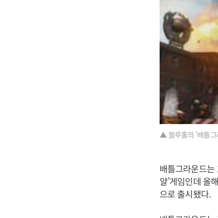
▲ 블루홀의 '배틀그
배틀그라운드는 1
얄’게임인데 올해
으로 출시됐다.