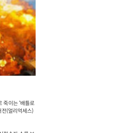
 죽이는 ‘배틀로
버전(얼리억세스)