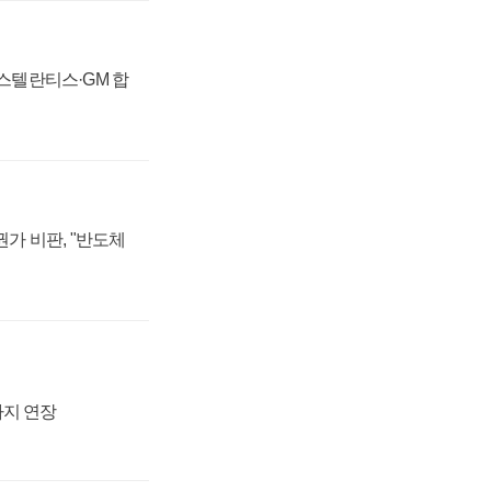
 스텔란티스·GM 합
가 비판, "반도체
까지 연장