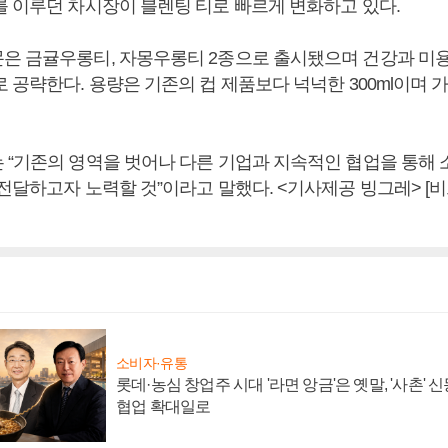
를 이루던 차시장이 블렌팅 티로 빠르게 변화하고 있다.
은 금귤우롱티, 자몽우롱티 2종으로 출시됐으며 건강과 미
 공략한다. 용량은 기존의 컵 제품보다 넉넉한 300ml이며 
 “기존의 영역을 벗어나 다른 기업과 지속적인 협업을 통해
 전달하고자 노력할 것”이라고 말했다. <기사제공 빙그레> 
소비자·유통
롯데·농심 창업주 시대 '라면 앙금'은 옛말, '사촌'
협업 확대일로