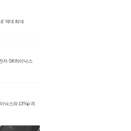
대' 역대 최대
성전자·SK하이닉스
하이닉스와 13%p 격