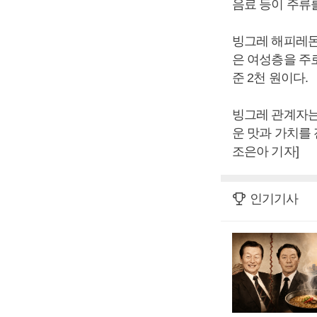
음료 등이 주류
빙그레 해피레몬
은 여성층을 주로
준 2천 원이다.
빙그레 관계자는
운 맛과 가치를
조은아 기자]
인기기사