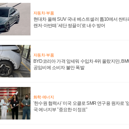
자동차·부품
현대차 올해 SUV 국내 베스트셀러 톱10에서 싼타
랜저·아반떼 '세단 쌍끌이'로 내수 방어
자동차·부품
BYD코리아 가격 앞세워 수입차 4위 올랐지만, B
공임비에 소비자 불만 폭발
화학·에너지
'한수원 협력사' 미국 오클로 SMR 연구용 원자로 '임
국 에너지부 "중요한 이정표"