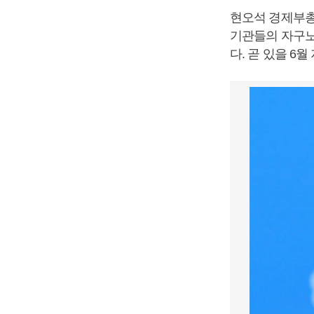
현오석 경제부총
기관들의 자구노
다. 곧 있을 6