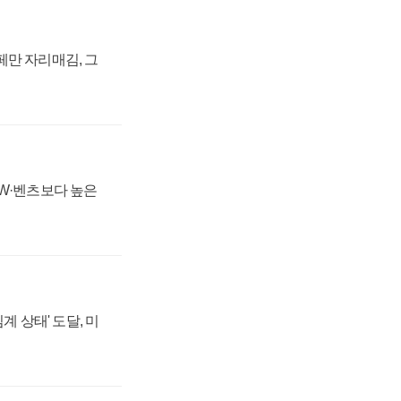
페만 자리매김, 그
MW·벤츠보다 높은
계 상태' 도달, 미