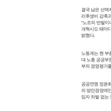
결국 남은 선택
리후생비 감축과
“노조의 반발이
개혁시도 때마다
밝혔다.
노동계는 현 부
대 노총 공공부
부의 경영평가를
공공연맹 정윤희
의 방만경영에만
임자 처벌 없는 