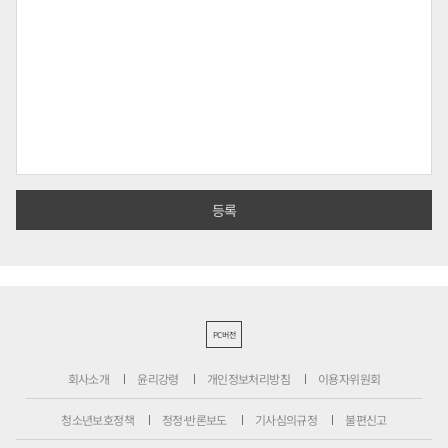
PC버전
회사소개
윤리강령
개인정보처리방침
이용자위원회
청소년보호정책
정정·반론보도
기사심의규정
불편신고