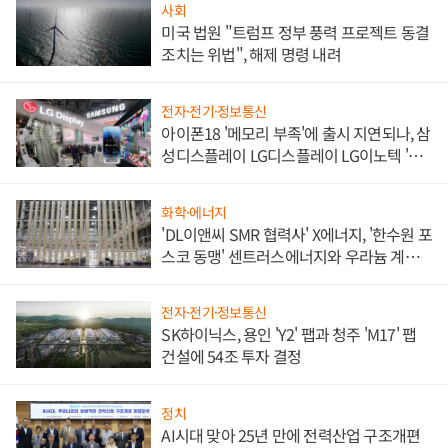
사회
미국 법원 "트럼프 정부 풍력 프로젝트 동결
조치는 위법", 해제 명령 내려
전자·전기·정보통신
아이폰18 '메모리 부족'에 출시 지연되나, 삼
성디스플레이 LG디스플레이 LG이노텍 '탈
애플' 수익 다각화 속도
화학·에너지
'DL이앤씨 SMR 협력사' X에너지, '한수원 포
스코 동맹' 센트러스에너지와 우라늄 계약
체결
전자·전기·정보통신
SK하이닉스, 용인 'Y2' 팹과 청주 'M17' 팹
건설에 54조 투자 결정
정치
AI시대 맞아 25년 만에 전력산업 구조개편