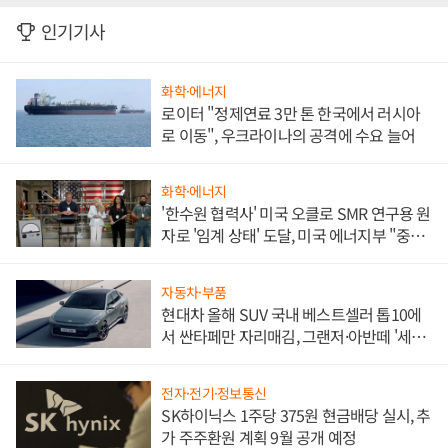
인기기사
화학·에너지
로이터 "정제연료 3만 톤 한국에서 러시아
로 이동", 우크라이나의 공격에 수요 늘어
화학·에너지
'한수원 협력사' 미국 오클로 SMR 연구용 원
자로 '임계 상태' 도달, 미국 에너지부 "중요
한 이정표"
자동차·부품
현대차 올해 SUV 국내 베스트셀러 톱10에
서 싼타페만 자리매김, 그랜저·아반떼 '세단
쌍끌이'로 내수 방어
전자·전기·정보통신
SK하이닉스 1주당 375원 현금배당 실시, 추
가 주주환원 계획 9월 공개 예정