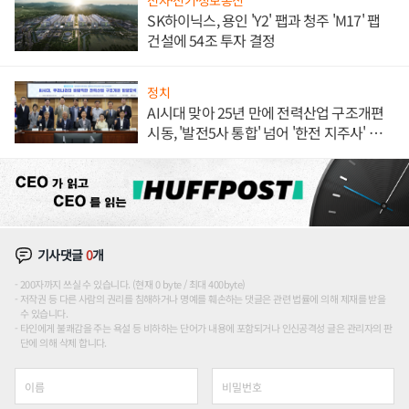
전자·전기·정보통신
SK하이닉스, 용인 'Y2' 팹과 청주 'M17' 팹
건설에 54조 투자 결정
정치
AI시대 맞아 25년 만에 전력산업 구조개편
시동, '발전5사 통합' 넘어 '한전 지주사' 재편
론도
기사댓글
0
개
200자까지 쓰실 수 있습니다. (현재 0 byte / 최대 400byte)
저작권 등 다른 사람의 권리를 침해하거나 명예를 훼손하는 댓글은 관련 법률에 의해 제재를 받을
수 있습니다.
타인에게 불쾌감을 주는 욕설 등 비하하는 단어가 내용에 포함되거나 인신공격성 글은 관리자의 판
단에 의해 삭제 합니다.