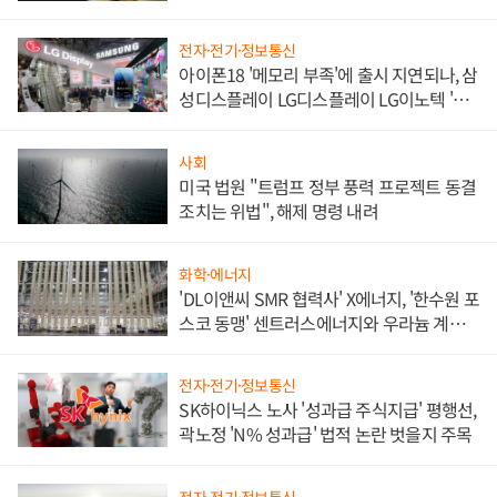
전자·전기·정보통신
아이폰18 '메모리 부족'에 출시 지연되나, 삼
성디스플레이 LG디스플레이 LG이노텍 '탈
애플' 수익 다각화 속도
사회
미국 법원 "트럼프 정부 풍력 프로젝트 동결
조치는 위법", 해제 명령 내려
화학·에너지
'DL이앤씨 SMR 협력사' X에너지, '한수원 포
스코 동맹' 센트러스에너지와 우라늄 계약
체결
전자·전기·정보통신
SK하이닉스 노사 '성과급 주식지급' 평행선,
곽노정 'N% 성과급' 법적 논란 벗을지 주목