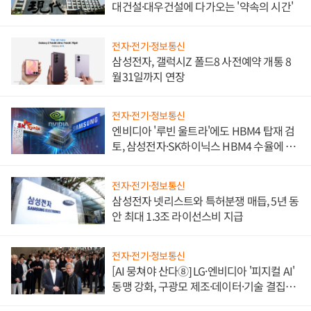
대건설·대우건설에 다가오는 '약속의 시간'
전자·전기·정보통신
삼성전자, 갤럭시Z 폴드8 사전예약 개통 8
월31일까지 연장
전자·전기·정보통신
엔비디아 '루빈 울트라'에도 HBM4 탑재 검
토, 삼성전자·SK하이닉스 HBM4 수율에 주
도권 갈린다
전자·전기·정보통신
삼성전자 넷리스트와 특허분쟁 매듭, 5년 동
안 최대 1.3조 라이선스비 지급
전자·전기·정보통신
[AI 뭉쳐야 산다⑧] LG·엔비디아 '피지컬 AI'
동맹 강화, 구광모 제조·데이터·기술 결집
해 종합 로보틱스 기업으로