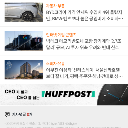
자동차·부품
BYD코리아 가격 앞세워 수입차 4위 올랐지
만, BMW·벤츠보다 높은 공임비에 소비자
불만 폭발
인터넷·게임·콘텐츠
빅테크 메모리반도체 포함 장기계약 '2.7조
달러' 규모, AI 투자 위축 우려와 반대 신호
소비자·유통
이부진 야심작 '신라스테이' 서울신라호텔
보다 잘 나가, 평택·주문진·해남·건대로 성
장판 더 넓힌다
기사댓글
0
개
200자까지 쓰실 수 있습니다. (현재 0 byte / 최대 400byte)