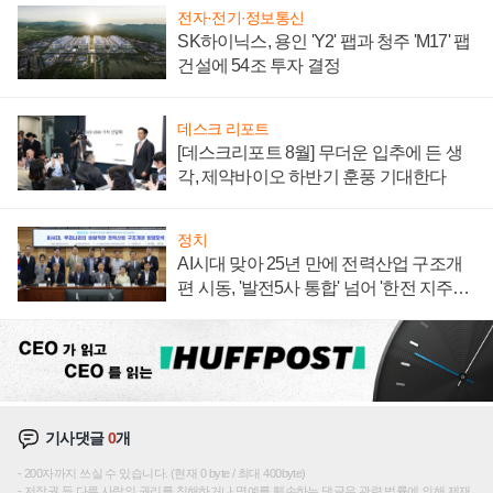
전자·전기·정보통신
SK하이닉스, 용인 'Y2' 팹과 청주 'M17' 팹
건설에 54조 투자 결정
데스크 리포트
[데스크리포트 8월] 무더운 입추에 든 생
각, 제약바이오 하반기 훈풍 기대한다
정치
AI시대 맞아 25년 만에 전력산업 구조개
편 시동, '발전5사 통합' 넘어 '한전 지주사'
재편론도
기사댓글
0
개
200자까지 쓰실 수 있습니다. (현재 0 byte / 최대 400byte)
저작권 등 다른 사람의 권리를 침해하거나 명예를 훼손하는 댓글은 관련 법률에 의해 제재