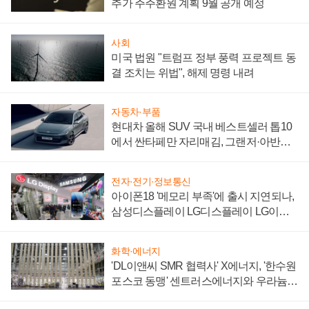
추가 주주환원 계획 9월 공개 예정
사회
미국 법원 "트럼프 정부 풍력 프로젝트 동
결 조치는 위법", 해제 명령 내려
자동차·부품
현대차 올해 SUV 국내 베스트셀러 톱10
에서 싼타페만 자리매김, 그랜저·아반떼
'세단 쌍끌이'로 내수 방어
전자·전기·정보통신
아이폰18 '메모리 부족'에 출시 지연되나,
삼성디스플레이 LG디스플레이 LG이노
텍 '탈애플' 수익 다각화 속도
화학·에너지
'DL이앤씨 SMR 협력사' X에너지, '한수원
포스코 동맹' 센트러스에너지와 우라늄
계약 체결