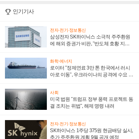
인기기사
전자·전기·정보통신
삼성전자 SK하이닉스 소극적 주주환원
에 해외 증권가 비판, "반도체 호황 지속
성 의문"
화학·에너지
로이터 "정제연료 3만 톤 한국에서 러시
아로 이동", 우크라이나의 공격에 수요 늘
어
사회
미국 법원 "트럼프 정부 풍력 프로젝트 동
결 조치는 위법", 해제 명령 내려
전자·전기·정보통신
SK하이닉스 1주당 375원 현금배당 실시,
추가 주주환원 계획 9월 공개 예정