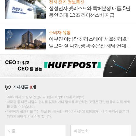
전자·전기·정보통신
삼성전자 넷리스트와 특허분쟁 매듭, 5년
동안 최대 1.3조 라이선스비 지급
소비자·유통
이부진 야심작 '신라스테이' 서울신라호
텔보다 잘 나가, 평택·주문진·해남·건대로
성장판 더 넓힌다
기사댓글
0
개
200자까지 쓰실 수 있습니다. (현재 0 byte / 최대 400byte)
저작권 등 다른 사람의 권리를 침해하거나 명예를 훼손하는 댓글은 관련 법률에 의해 제재
를 받을 수 있습니다.
타인에게 불쾌감을 주는 욕설 등 비하하는 단어가 내용에 포함되거나 인신공격성 글은 관
리자의 판단에 의해 삭제 합니다.