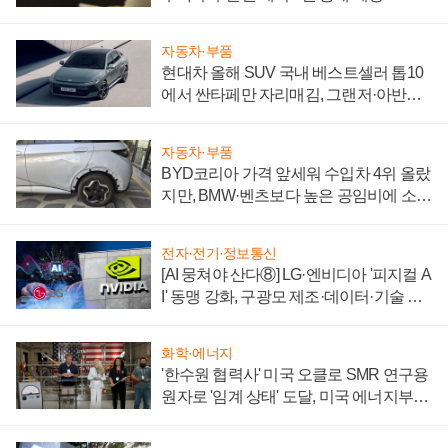
자동차·부품
현대차 올해 SUV 국내 베스트셀러 톱10
에서 싼타페만 자리매김, 그랜저·아반떼
'세단 쌍끌이'로 내수 방어
자동차·부품
BYD코리아 가격 앞세워 수입차 4위 올랐
지만, BMW·벤츠보다 높은 공임비에 소비
자 불만 폭발
전자·전기·정보통신
[AI 뭉쳐야 산다⑧] LG·엔비디아 '피지컬 A
I' 동맹 강화, 구광모 제조·데이터·기술 결
집해 종합 로보틱스 기업으로
화학·에너지
'한수원 협력사' 미국 오클로 SMR 연구용
원자로 '임계 상태' 도달, 미국 에너지부
"중요한 이정표"