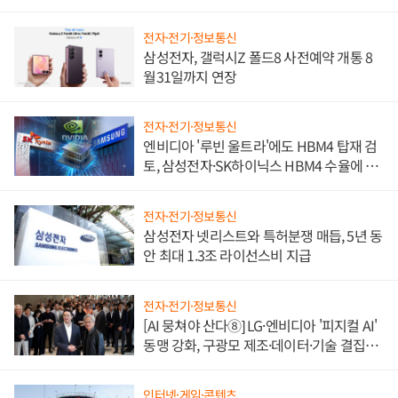
전자·전기·정보통신
삼성전자, 갤럭시Z 폴드8 사전예약 개통 8
월31일까지 연장
전자·전기·정보통신
엔비디아 '루빈 울트라'에도 HBM4 탑재 검
토, 삼성전자·SK하이닉스 HBM4 수율에 주
도권 갈린다
전자·전기·정보통신
삼성전자 넷리스트와 특허분쟁 매듭, 5년 동
안 최대 1.3조 라이선스비 지급
전자·전기·정보통신
[AI 뭉쳐야 산다⑧] LG·엔비디아 '피지컬 AI'
동맹 강화, 구광모 제조·데이터·기술 결집
해 종합 로보틱스 기업으로
인터넷·게임·콘텐츠