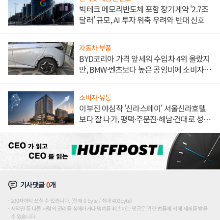
빅테크 메모리반도체 포함 장기계약 '2.7조
달러' 규모, AI 투자 위축 우려와 반대 신호
자동차·부품
BYD코리아 가격 앞세워 수입차 4위 올랐지
만, BMW·벤츠보다 높은 공임비에 소비자
불만 폭발
소비자·유통
이부진 야심작 '신라스테이' 서울신라호텔
보다 잘 나가, 평택·주문진·해남·건대로 성
장판 더 넓힌다
기사댓글
0
개
200자까지 쓰실 수 있습니다. (현재 0 byte / 최대 400byte)
저작권 등 다른 사람의 권리를 침해하거나 명예를 훼손하는 댓글은 관련 법률에 의해 제재를 받을
수 있습니다.