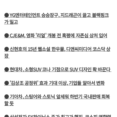
● YG엔터테인먼트 승승장구, 지드래곤이 끌고 블랙핑크
가 밀고
● CJE&M, 영화 '리얼' 개봉 전 혹평에 자존심 상처 입어
● 신현호의 15년 웹소설 한우물, 디앤씨미디어 코스닥 상
장
● 현대차, 소형SUV 코나 기점으로 SUV 디자인 확 바꾼다
● '김상조 공정위' 효과 기대 이상, 기업들 알아서 변화
● 기아차, 스팅어와 스토닉 앞세워 하반기 국내판매 회복
할 듯
● 삼성전자 SK하이닉스 주가 최고가 행진, 코스피 영향력