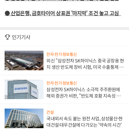
● 산업은행, 금호타이어 상표권 '마지막' 조건 놓고 고심
인기기사
전자·전기·정보통신
외신 "삼성전자 SK하이닉스 중국 공장용 현
지 생산 반도체 장비 시험, 미국 수출통제 대
비"
전자·전기·정보통신
삼성전자 SK하이닉스 소극적 주주환원에
해외 증권가 비판, "반도체 호황 지속성 의
문"
건설
국내외서 속도 붙는 원전 사업, 삼성물산·현
대건설·대우건설에 다가오는 '약속의 시간'