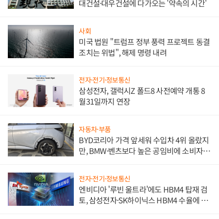
대건설·대우건설에 다가오는 '약속의 시간'
사회
미국 법원 "트럼프 정부 풍력 프로젝트 동결
조치는 위법", 해제 명령 내려
전자·전기·정보통신
삼성전자, 갤럭시Z 폴드8 사전예약 개통 8
월31일까지 연장
자동차·부품
BYD코리아 가격 앞세워 수입차 4위 올랐지
만, BMW·벤츠보다 높은 공임비에 소비자
불만 폭발
전자·전기·정보통신
엔비디아 '루빈 울트라'에도 HBM4 탑재 검
토, 삼성전자·SK하이닉스 HBM4 수율에 주
도권 갈린다