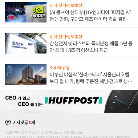
전자·전기·정보통신
[AI 뭉쳐야 산다⑧] LG·엔비디아 '피지컬 AI'
동맹 강화, 구광모 제조·데이터·기술 결집
해 종합 로보틱스 기업으로
전자·전기·정보통신
삼성전자 넷리스트와 특허분쟁 매듭, 5년 동
안 최대 1.3조 라이선스비 지급
소비자·유통
이부진 야심작 '신라스테이' 서울신라호텔
보다 잘 나가, 평택·주문진·해남·건대로 성
장판 더 넓힌다
기사댓글
0
개
200자까지 쓰실 수 있습니다. (현재 0 byte / 최대 400byte)
저작권 등 다른 사람의 권리를 침해하거나 명예를 훼손하는 댓글은 관련 법률에 의해 제재를 받을