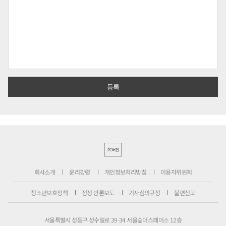
PC버전
회사소개
윤리강령
개인정보처리방침
이용자위원회
청소년보호정책
정정·반론보도
기사심의규정
불편신고
서울특별시 성동구 성수일로 39-34 서울숲더스페이스 12층