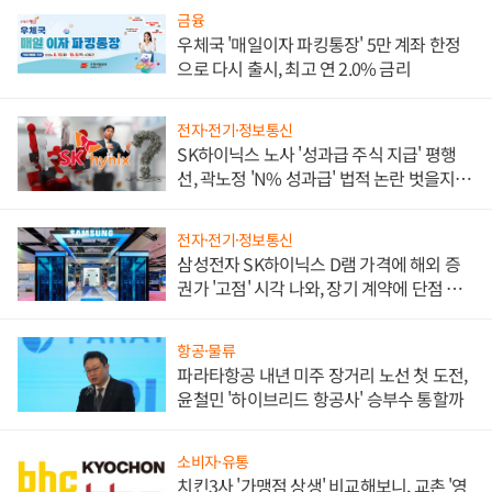
금융
우체국 '매일이자 파킹통장' 5만 계좌 한정
으로 다시 출시, 최고 연 2.0% 금리
전자·전기·정보통신
SK하이닉스 노사 '성과급 주식 지급' 평행
선, 곽노정 'N% 성과급' 법적 논란 벗을지 주
목
전자·전기·정보통신
삼성전자 SK하이닉스 D램 가격에 해외 증
권가 '고점' 시각 나와, 장기 계약에 단점 부
각
항공·물류
파라타항공 내년 미주 장거리 노선 첫 도전,
윤철민 '하이브리드 항공사' 승부수 통할까
소비자·유통
치킨3사 '가맹점 상생' 비교해보니, 교촌 '영