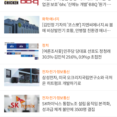
업권 보호'·bhc '신메뉴 개발'·BBQ '원가 부
담'
화학·에너지
[김민정 기자의 '코스뽀'] 지엔씨에너지 AI 붐
에 비상발전기 호황, 안병철 친환경 에너지
발전전문기업 향한다
정치
[여론조사꽃] 민주당 당대표 선호도 정청래
30.5%·김민석 29.6%, 0.9%p 초접전
전자·전기·정보통신
삼성전자, 미국 오크리지국립연구소와 극저
온 히트펌프 개발하기로
전자·전기·정보통신
SK하이닉스 통합노조 설립 움직임 본격화,
성과급 체계 불만에 3500명 결집