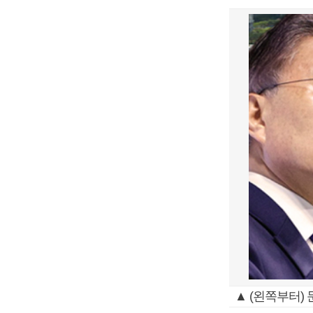
▲ (왼쪽부터)