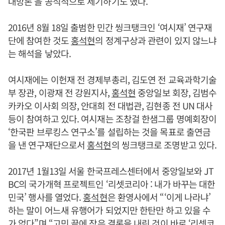
대망론’을 공식적으로 제기하기도 했다.
2016년 8월 18일 출범한 민간 씽크탱크인 ‘여시재’ 연구재
단에 참여한 것도
홍석현
의 정계구상과 관련이 있지 않느냐
는 해석을 낳았다.
여시재에는 이헌재 전 경제부총리, 김도연 전 교육과학기술
부 장관, 이광재 전 강원지사,
홍석현
중앙일보 회장, 김범수
카카오 이사회 의장, 안대희 전 대법관, 김현종 전 UN 대사
등이 참여하고 있다. 여시재는 조창걸 한샘그룹 명예회장이
‘한국판 브루킹스 연구소’를 설립하는 것을 목표로 출연금
을 낸 연구재단으로서
홍석현
의 씽크탱크로 조명받고 있다.
2017년 1월13일 서울 한국프레스센터에서 중앙일보와 JT
BC의 국가개혁 프로젝트인 ‘리셋코리아 : 내가 바꾸는 대한
민국’ 행사를 열었다.
홍석현
은 환영사에서 “‘이게 나라냐’
하는 말이 어느새 유행어가 되었지만 한탄만 하고 있을 수
가 없다”며 “고민 끝에 작은 결론을 내린 것이 바로 ‘리셋코