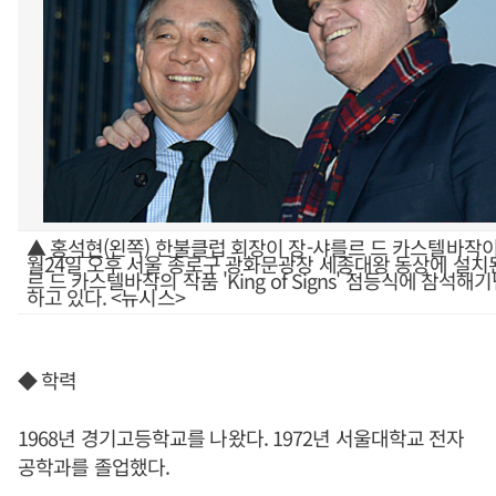
▲
홍석현
(왼쪽) 한불클럽 회장이 장-샤를르 드 카스텔바작이 
월24일 오후 서울 종로구 광화문광장 세종대왕 동상에 설치
르 드 카스텔바작의 작품 'King of Signs' 점등식에 참석
하고 있다. <뉴시스>
◆ 학력
1968년 경기고등학교를 나왔다. 1972년 서울대학교 전자
공학과를 졸업했다.