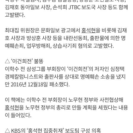
김재호 동아일보 사장, 손석희 JTBC 보도국 사장 등도 함께
고발됐다.
최대집 위원장은 문화일보 광고에서
홍석현
을 비롯해 김재
호 사장과 방상훈 사장 등을 내란선동죄, 출판물에 의한 명
예훼손죄, 업무방해죄, 상습사기죄 혐의로 고발했다.
△ ‘이건희전’ 불똥
이학수 전 삼성그룹 부회장이 ‘이건희전’의 저자인 심정택
경제칼럼니스트와 출판사를 상대로 명예훼손 소송을 냈지
만 2016년 12월18일 패소했다.
이 책에는 이학수 전 부회장이 노무현 정부와 사전협상해
홍석현
을 노무현 정부의 총리로 만들 계획을 세웠다는 내용
이 들어있다.
△ KBS의 ‘
홍석현
집중취재’ 보도팀 구성 의혹