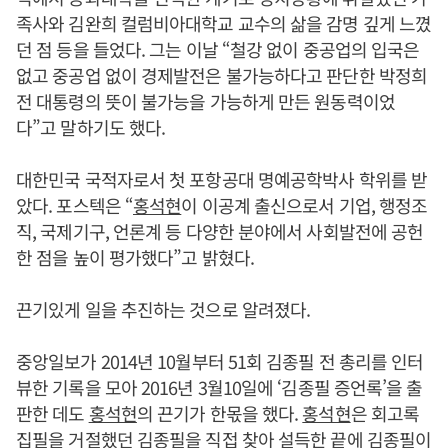
족사와 김완희 컬럼비아대학교 교수의 삶을 감명 깊게 느꼈
던 점 등을 들었다. 그는 이날 “철강 없이 중공업의 입국은
없고 중공업 없이 경제발전은 불가능하다고 판단한 박정희
전 대통령의 뜻이 불가능을 가능하게 만든 원동력이었
다”고 말하기도 했다.
대한민국 국적자로서 첫 포항공대 명예공학박사 학위를 받
았다. 포스텍은 “
홍석현
이 이공계 출신으로서 기업, 행정조
직, 국제기구, 언론계 등 다양한 분야에서 사회발전에 공헌
한 점을 높이 평가했다”고 밝혔다.
끈기있게 일을 추진하는 것으로 알려졌다.
중앙일보가 2014년 10월부터 51회 김종필 전 총리를 인터
뷰한 기록을 모아 2016년 3월10일에 ‘김종필 증언록’을 출
판한 데도
홍석현
의 끈기가 한몫을 했다.
홍석현
은 회고록
집필을 거절했던 김종필을 직접 찾아 설득한 끝에 김종필이