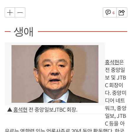
6
생애
홍석현
은
전 중앙일
보 및 JTB
C 회장이
다. 중앙미
디어 네트
워크, 중앙
▲
홍석현
전 중앙일보JTBC 회장.
일보, JTB
C 등을 아
우르는 영향력 있는 언론사주로 20년 동안 활동했다. 한국