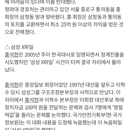
에 어려움이 있다며 이를 반대했다.
청와대 경호처는 관리하고 있던 서울 종로구 통의동을 홍
회장의 삼청동 땅과 맞바꿨다. 홍 회장은 삼청동과 통의동
의 토지를 교환하면서 최소 25억 원 이상의 차익을 얻은 것
으로 전해졌다.
△ 삼성 X파일
홍석현
은 2005년 주미 한국대사로 임명되면서 정계진출을
시도했지만 ‘삼성 X파일’ 사건이 터져 결국 자리에서 물러
났다.
홍석현
은 중앙일보 회장이었던 1997년 대선을 앞두고 이학
수 당시 삼성그룹 구조조정본부장과 사적으로 만났다. 이
자리에서
홍석현
과 이학수 본부장은 이회창 대선후보 측에
정치자금 100억 원을 전달하는 문제와 검사 7명에게 ‘명절
떡값’을 돌리는 문제를 논의했다. 국가안전기획부(현 국가
정보원)는 이 대화 내용을 도청해 녹음했는데 이 녹음파일
이 ‘삼성 X파일’로 불렸다.