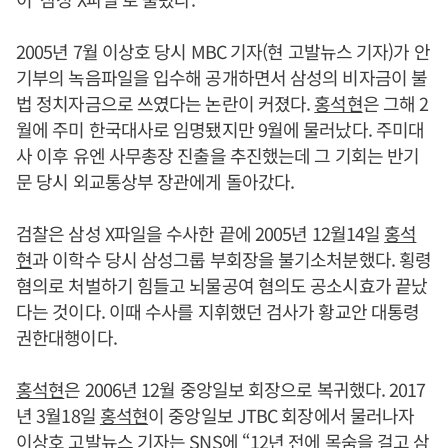
2005년 7월 이상호 당시 MBC 기자(현 고발뉴스 기자)가 안
기부의 녹음파일을 입수해 공개하면서 삼성의 비자금이 불
법 정치자금으로 쓰였다는 논란이 커졌다.
홍석현
은 그해 2
월에 주미 한국대사로 임명됐지만 9월에 물러났다. 주미대
사 이후 유엔 사무총장 진출을 추진했는데 그 기회는 반기
문 당시 외교통상부 장관에게 돌아갔다.
검찰은 삼성 X파일을 수사한 끝에 2005년 12월14일
홍석
현
과 이학수 당시 삼성그룹 부회장을 불기소처분했다. 횡령
혐의로 처벌하기 힘들고 뇌물공여 혐의도 공소시효가 끝났
다는 것이다. 이때 수사를 지휘했던 검사가 황교안 대통령
권한대행이다.
홍석현
은 2006년 12월 중앙일보 회장으로 복귀했다. 2017
년 3월18일
홍석현
이 중앙일보 JTBC 회장에서 물러나자
이상호 고발뉴스 기자는 SNS에 “12년 전에 목숨을 걸고 삼