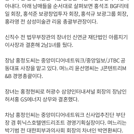
아내다. 아래 남매들을 순서대로 살펴보면 홍석조 BGF리테
일 회장, 홍석준 보광창업투자 회장, 홍석규 보광그룹 회장,
홍라영 전 삼성미술관 리움 총괄부관장이다.
신직수 전 법무부장관의 장녀인 신연균 재단법인 아름지기
이사장과 결혼해 2남1녀를 뒀다.
장남 홍정도씨는 중앙미디어네트워크/중앙일보/JTBC 공
동대표 사장을 맡고 있다. 며느리 윤선영씨는 J콘텐트리M
&B 경영총괄이다.
장녀는 홍정현씨로 허광수 삼양인터내셔널 회장의 장남인
허서홍 GS에너지 상무와 결혼했다.
차남 홍정인씨는 중앙미디어네트워크 신사업추진단 부단
장 겸 휘닉스호텔앤드리조트 경영기획실장이다. 며느리는
박기범 전 대한피부과의사회 회장의 차녀인 박연환씨다.