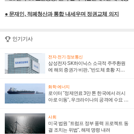
● 문재인, 적폐청산과 통합 내세우며 정권교체 의지
인기기사
전자·전기·정보통신
삼성전자 SK하이닉스 소극적 주주환원
에 해외 증권가 비판, "반도체 호황 지속
성 의문"
화학·에너지
로이터 "정제연료 3만 톤 한국에서 러시
아로 이동", 우크라이나의 공격에 수요 늘
어
사회
미국 법원 "트럼프 정부 풍력 프로젝트 동
결 조치는 위법", 해제 명령 내려