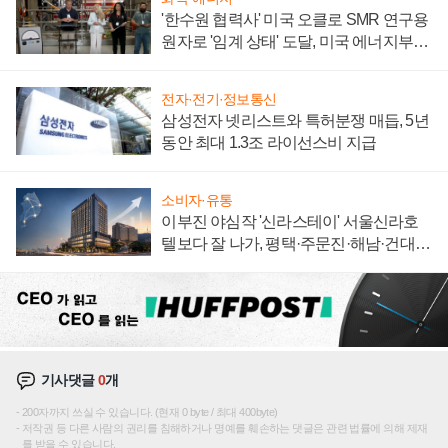
'한수원 협력사' 미국 오클로 SMR 연구용
원자로 '임계 상태' 도달, 미국 에너지부
"중요한 이정표"
전자·전기·정보통신
삼성전자 넷리스트와 특허분쟁 매듭, 5년
동안 최대 1.3조 라이선스비 지급
소비자·유통
이부진 야심작 '신라스테이' 서울신라호
텔보다 잘 나가, 평택·주문진·해남·건대로
성장판 더 넓힌다
기사댓글
0
개
200자까지 쓰실 수 있습니다. (현재 0 byte / 최대 400byte)
저작권 등 다른 사람의 권리를 침해하거나 명예를 훼손하는 댓글은 관련 법률에 의해 제재
를 받을 수 있습니다.