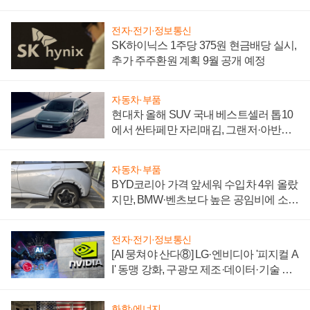
전자·전기·정보통신
SK하이닉스 1주당 375원 현금배당 실시,
추가 주주환원 계획 9월 공개 예정
자동차·부품
현대차 올해 SUV 국내 베스트셀러 톱10
에서 싼타페만 자리매김, 그랜저·아반떼
'세단 쌍끌이'로 내수 방어
자동차·부품
BYD코리아 가격 앞세워 수입차 4위 올랐
지만, BMW·벤츠보다 높은 공임비에 소비
자 불만 폭발
전자·전기·정보통신
[AI 뭉쳐야 산다⑧] LG·엔비디아 '피지컬 A
I' 동맹 강화, 구광모 제조·데이터·기술 결
집해 종합 로보틱스 기업으로
화학·에너지