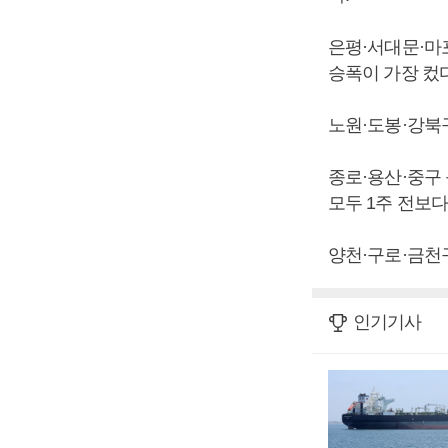
은평·서대문·마포
승폭이 가장 컸다
노원·도봉·강북구
종로·용산·중구 
모두 1주 전보다
양천·구로·금천구
인기기사