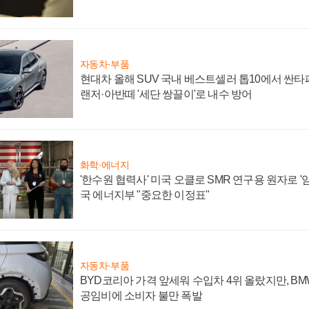
자동차·부품
현대차 올해 SUV 국내 베스트셀러 톱10에서 싼타
랜저·아반떼 '세단 쌍끌이'로 내수 방어
화학·에너지
'한수원 협력사' 미국 오클로 SMR 연구용 원자로 '임
국 에너지부 "중요한 이정표"
자동차·부품
BYD코리아 가격 앞세워 수입차 4위 올랐지만, B
공임비에 소비자 불만 폭발