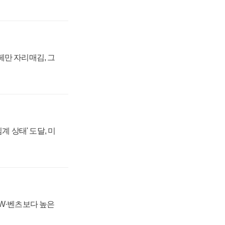
페만 자리매김, 그
계 상태' 도달, 미
MW·벤츠보다 높은