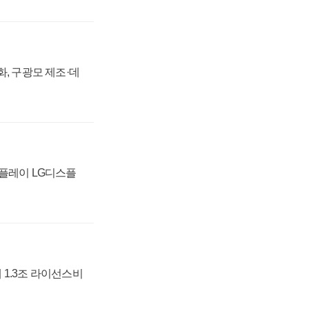
강화, 구광모 제조·데
스플레이 LG디스플
 1.3조 라이선스비