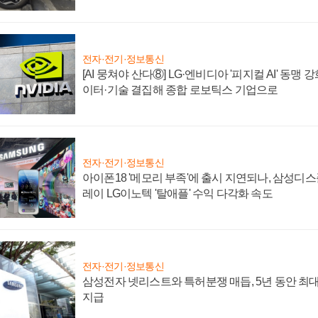
전자·전기·정보통신
[AI 뭉쳐야 산다⑧] LG·엔비디아 '피지컬 AI' 동맹 
이터·기술 결집해 종합 로보틱스 기업으로
전자·전기·정보통신
아이폰18 '메모리 부족'에 출시 지연되나, 삼성디
레이 LG이노텍 '탈애플' 수익 다각화 속도
전자·전기·정보통신
삼성전자 넷리스트와 특허분쟁 매듭, 5년 동안 최대
지급