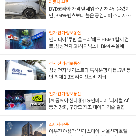
자동차·부품
BYD코리아 가격 앞세워 수입차 4위 올랐지
만, BMW·벤츠보다 높은 공임비에 소비자
불만 폭발
전자·전기·정보통신
엔비디아 '루빈 울트라'에도 HBM4 탑재 검
토, 삼성전자·SK하이닉스 HBM4 수율에 주
도권 갈린다
전자·전기·정보통신
삼성전자 넷리스트와 특허분쟁 매듭, 5년 동
안 최대 1.3조 라이선스비 지급
전자·전기·정보통신
[AI 뭉쳐야 산다⑧] LG·엔비디아 '피지컬 AI'
동맹 강화, 구광모 제조·데이터·기술 결집
해 종합 로보틱스 기업으로
소비자·유통
이부진 야심작 '신라스테이' 서울신라호텔