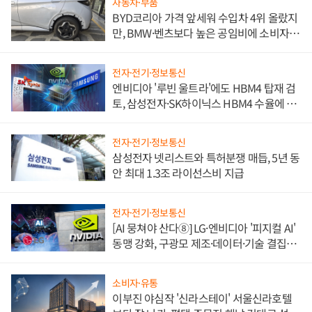
자동차·부품
BYD코리아 가격 앞세워 수입차 4위 올랐지
만, BMW·벤츠보다 높은 공임비에 소비자
불만 폭발
전자·전기·정보통신
엔비디아 '루빈 울트라'에도 HBM4 탑재 검
토, 삼성전자·SK하이닉스 HBM4 수율에 주
도권 갈린다
전자·전기·정보통신
삼성전자 넷리스트와 특허분쟁 매듭, 5년 동
안 최대 1.3조 라이선스비 지급
전자·전기·정보통신
[AI 뭉쳐야 산다⑧] LG·엔비디아 '피지컬 AI'
동맹 강화, 구광모 제조·데이터·기술 결집
해 종합 로보틱스 기업으로
소비자·유통
이부진 야심작 '신라스테이' 서울신라호텔