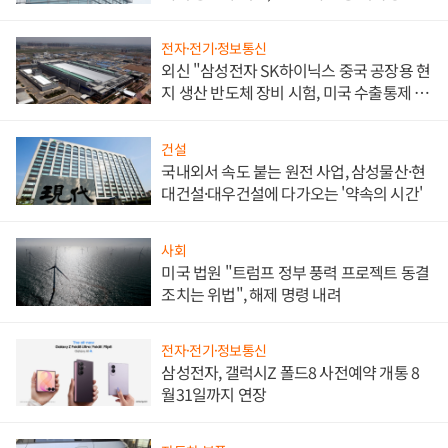
문"
전자·전기·정보통신
외신 "삼성전자 SK하이닉스 중국 공장용 현
지 생산 반도체 장비 시험, 미국 수출통제 대
비"
건설
국내외서 속도 붙는 원전 사업, 삼성물산·현
대건설·대우건설에 다가오는 '약속의 시간'
사회
미국 법원 "트럼프 정부 풍력 프로젝트 동결
조치는 위법", 해제 명령 내려
전자·전기·정보통신
삼성전자, 갤럭시Z 폴드8 사전예약 개통 8
월31일까지 연장