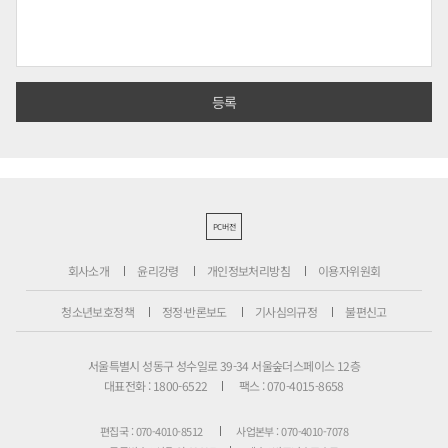
PC버전
회사소개
윤리강령
개인정보처리방침
이용자위원회
청소년보호정책
정정·반론보도
기사심의규정
불편신고
서울특별시 성동구 성수일로 39-34 서울숲더스페이스 12층
대표전화 : 1800-6522
팩스 : 070-4015-8658
편집국 : 070-4010-8512
사업본부 : 070-4010-7078