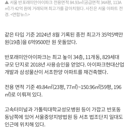
▲ 서울 반포래미안아이파크 전용면적 84.93㎡(공급면적 34A평, 113A
㎡)가 42억 원에 거래되며 최고가를 갈아치웠다. 사진은 서울 아파트 전
경. <연합뉴스>
같은 타입 기준 2024년 8월 기록된 종전 최고가 35억5백만
원(19층)을 6억9500만 원 웃돌았다.
반포래미안아이파크는 최고 높이 34층, 11개동, 829세대
규모 단지로 2018년 사용승인을 얻었다. 아이파크현대산업
개발과 삼성물산이 서초한양 아파트를 재건축했다.
전용 면적 기준 49.84㎡(23평, 77㎡)~150.96㎡(59평, 196
㎡)로 이뤄져 있다.
고속터미널과 가톨릭대학교성모병원 등이 가깝고 반포동
동남쪽에 있어 서울중앙지방법원 등 서초 법조단지 일대도
인근에 위치해 있다.