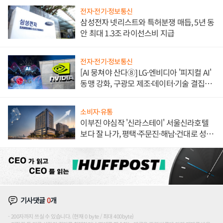
전자·전기·정보통신
삼성전자 넷리스트와 특허분쟁 매듭, 5년 동
안 최대 1.3조 라이선스비 지급
전자·전기·정보통신
[AI 뭉쳐야 산다⑧] LG·엔비디아 '피지컬 AI'
동맹 강화, 구광모 제조·데이터·기술 결집
해 종합 로보틱스 기업으로
소비자·유통
이부진 야심작 '신라스테이' 서울신라호텔
보다 잘 나가, 평택·주문진·해남·건대로 성
장판 더 넓힌다
기사댓글
0
개
200자까지 쓰실 수 있습니다. (현재 0 byte / 최대 400byte)