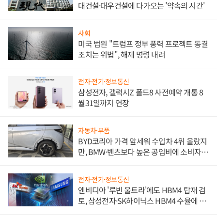
대건설·대우건설에 다가오는 '약속의 시간'
사회
미국 법원 "트럼프 정부 풍력 프로젝트 동결
조치는 위법", 해제 명령 내려
전자·전기·정보통신
삼성전자, 갤럭시Z 폴드8 사전예약 개통 8
월31일까지 연장
자동차·부품
BYD코리아 가격 앞세워 수입차 4위 올랐지
만, BMW·벤츠보다 높은 공임비에 소비자
불만 폭발
전자·전기·정보통신
엔비디아 '루빈 울트라'에도 HBM4 탑재 검
토, 삼성전자·SK하이닉스 HBM4 수율에 주
도권 갈린다