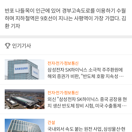
반포 나들목이 인근에 있어 경부고속도로를 이용하기 수월
하며 지하철역은 9호선이 지나는 사평역이 가장 가깝다. 김
환 기자
인기기사
전자·전기·정보통신
삼성전자 SK하이닉스 소극적 주주환원에
해외 증권가 비판, "반도체 호황 지속성 의
문"
전자·전기·정보통신
외신 "삼성전자 SK하이닉스 중국 공장용 현
지 생산 반도체 장비 시험, 미국 수출통제 대
비"
건설
국내외서 속도 붙는 원전 사업, 삼성물산·현