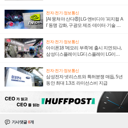
'세단 쌍끌이'로 내수 방어
전자·전기·정보통신
[AI 뭉쳐야 산다⑧] LG·엔비디아 '피지컬 A
I' 동맹 강화, 구광모 제조·데이터·기술 결
집해 종합 로보틱스 기업으로
전자·전기·정보통신
아이폰18 '메모리 부족'에 출시 지연되나,
삼성디스플레이 LG디스플레이 LG이노
텍 '탈애플' 수익 다각화 속도
전자·전기·정보통신
삼성전자 넷리스트와 특허분쟁 매듭, 5년
동안 최대 1.3조 라이선스비 지급
기사댓글
0
개