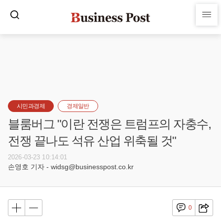
시민과경제
경제일반
블룸버그 "이란 전쟁은 트럼프의 자충수,
전쟁 끝나도 석유 산업 위축될 것"
2026-03-23 10:14:01
손영호 기자 - widsg@businesspost.co.kr
0