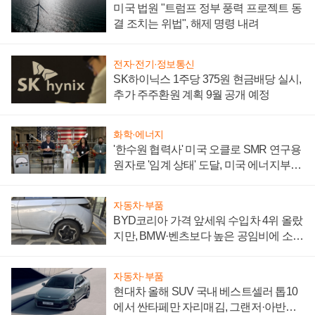
미국 법원 "트럼프 정부 풍력 프로젝트 동
결 조치는 위법", 해제 명령 내려
전자·전기·정보통신
SK하이닉스 1주당 375원 현금배당 실시,
추가 주주환원 계획 9월 공개 예정
화학·에너지
'한수원 협력사' 미국 오클로 SMR 연구용
원자로 '임계 상태' 도달, 미국 에너지부
"중요한 이정표"
자동차·부품
BYD코리아 가격 앞세워 수입차 4위 올랐
지만, BMW·벤츠보다 높은 공임비에 소비
자 불만 폭발
자동차·부품
현대차 올해 SUV 국내 베스트셀러 톱10
에서 싼타페만 자리매김, 그랜저·아반떼