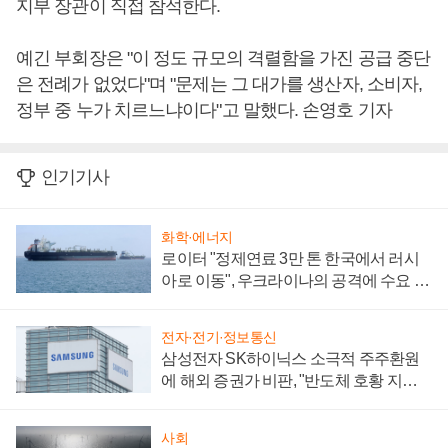
지부 장관이 직접 참석한다.
예긴 부회장은 "이 정도 규모의 격렬함을 가진 공급 중단
은 전례가 없었다"며 "문제는 그 대가를 생산자, 소비자,
정부 중 누가 치르느냐이다"고 말했다. 손영호 기자
인기기사
화학·에너지
로이터 "정제연료 3만 톤 한국에서 러시
아로 이동", 우크라이나의 공격에 수요 늘
어
전자·전기·정보통신
삼성전자 SK하이닉스 소극적 주주환원
에 해외 증권가 비판, "반도체 호황 지속
성 의문"
사회