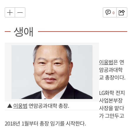
0
생애
이웅범
은 연
암공과대학
교 총장이다.
LG화학 전지
사업본부장
▲
이웅범
연암공과대학 총장.
사장을 맡다
가 그만두고
2018년 1월부터 총장 임기를 시작한다.