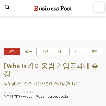
전체
활동
비전
사건
기타
어록
[Who Is ?] 이웅범 연암공과대 총
장
철두철미한 성격, 야전사령관 스타일 [2017년]
2017-02-21 09:11:40
이지혜 기자 - wisdom@businesspost.co.kr