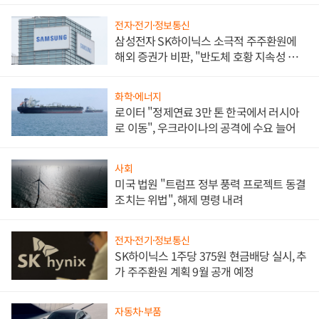
전자·전기·정보통신
삼성전자 SK하이닉스 소극적 주주환원에
해외 증권가 비판, "반도체 호황 지속성 의
문"
화학·에너지
로이터 "정제연료 3만 톤 한국에서 러시아
로 이동", 우크라이나의 공격에 수요 늘어
사회
미국 법원 "트럼프 정부 풍력 프로젝트 동결
조치는 위법", 해제 명령 내려
전자·전기·정보통신
SK하이닉스 1주당 375원 현금배당 실시, 추
가 주주환원 계획 9월 공개 예정
자동차·부품