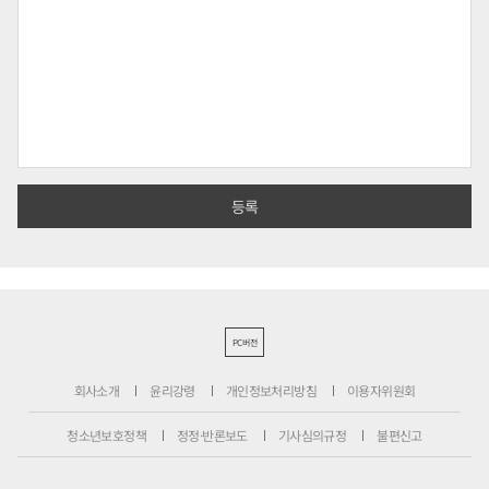
PC버전
회사소개
윤리강령
개인정보처리방침
이용자위원회
청소년보호정책
정정·반론보도
기사심의규정
불편신고