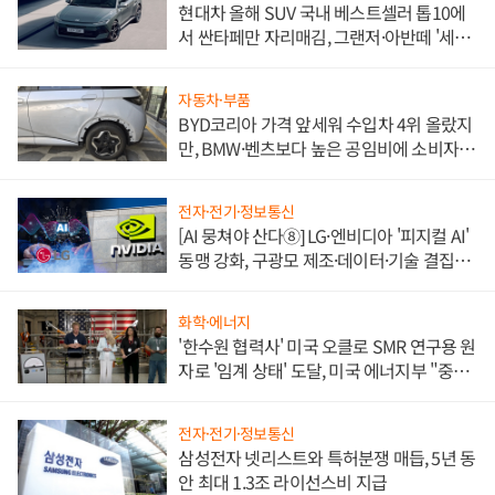
현대차 올해 SUV 국내 베스트셀러 톱10에
서 싼타페만 자리매김, 그랜저·아반떼 '세단
쌍끌이'로 내수 방어
자동차·부품
BYD코리아 가격 앞세워 수입차 4위 올랐지
만, BMW·벤츠보다 높은 공임비에 소비자
불만 폭발
전자·전기·정보통신
[AI 뭉쳐야 산다⑧] LG·엔비디아 '피지컬 AI'
동맹 강화, 구광모 제조·데이터·기술 결집
해 종합 로보틱스 기업으로
화학·에너지
'한수원 협력사' 미국 오클로 SMR 연구용 원
자로 '임계 상태' 도달, 미국 에너지부 "중요
한 이정표"
전자·전기·정보통신
삼성전자 넷리스트와 특허분쟁 매듭, 5년 동
안 최대 1.3조 라이선스비 지급