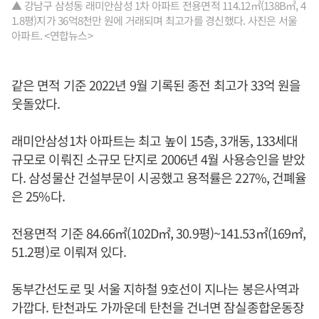
▲ 강남구 삼성동 래미안삼성 1차 아파트 전용면적 114.12㎡(138B㎡, 4
1.8평)지가 36억8천만 원에 거래되며 최고가를 경신했다. 사진은 서울
아파트. <연합뉴스>
같은 면적 기준 2022년 9월 기록된 종전 최고가 33억 원을
웃돌았다.
래미안삼성1차 아파트는 최고 높이 15층, 3개동, 133세대
규모로 이뤄진 소규모 단지로 2006년 4월 사용승인을 받았
다. 삼성물산 건설부문이 시공했고 용적률은 227%, 건폐율
은 25%다.
전용면적 기준 84.66㎡(102D㎡, 30.9평)~141.53㎡(169㎡,
51.2평)로 이뤄져 있다.
동부간선도로 및 서울 지하철 9호선이 지나는 봉은사역과
가깝다. 탄천과도 가까운데 탄천을 건너면 잠실종합운동장