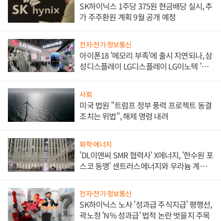
SK하이닉스 1주당 375원 현금배당 실시, 추
가 주주환원 계획 9월 공개 예정
전자·전기·정보통신
아이폰18 '메모리 부족'에 출시 지연되나, 삼
성디스플레이 LG디스플레이 LG이노텍 '탈
애플' 수익 다각화 속도
사회
미국 법원 "트럼프 정부 풍력 프로젝트 동결
조치는 위법", 해제 명령 내려
화학·에너지
'DL이앤씨 SMR 협력사' X에너지, '한수원 포
스코 동맹' 센트러스에너지와 우라늄 계약
체결
전자·전기·정보통신
SK하이닉스 노사 '성과급 주식지급' 평행선,
곽노정 'N% 성과급' 법적 논란 벗을지 주목