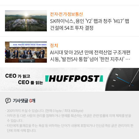
전자·전기·정보통신
SK하이닉스, 용인 'Y2' 팹과 청주 'M17' 팹
건설에 54조 투자 결정
정치
AI시대 맞아 25년 만에 전력산업 구조개편
시동, '발전5사 통합' 넘어 '한전 지주사' 재편
론도
기사댓글
0
개
200자까지 쓰실 수 있습니다. (현재 0 byte / 최대 400byte)
저작권 등 다른 사람의 권리를 침해하거나 명예를 훼손하는 댓글은 관련 법률에 의해 제재를 받을
수 있습니다.
타인에게 불쾌감을 주는 욕설 등 비하하는 단어가 내용에 포함되거나 인신공격성 글은 관리자의 판
단에 의해 삭제 합니다.