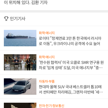
이 위치해 있다. 김환 기자
인기기사
화학·에너지
로이터 "정제연료 3만 톤 한국에서 러시아
로 이동", 우크라이나의 공격에 수요 늘어
화학·에너지
'한수원 협력사' 미국 오클로 SMR 연구용 원
자로 '임계 상태' 도달, 미국 에너지부 "중요
한 이정표"
자동차·부품
현대차 올해 SUV 국내 베스트셀러 톱10에
서 싼타페만 자리매김, 그랜저·아반떼 '세단
쌍끌이'로 내수 방어
전자·전기·정보통신