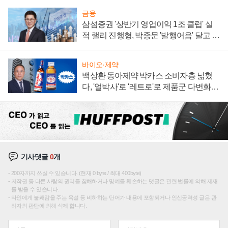
금융
삼섬증권 '상반기 영업이익 1조 클럽' 실
적 랠리 진행형, 박종문 '발행어음' 달고 연
임 향하나
바이오·제약
백상환 동아제약 박카스 소비자층 넓혔
다, '얼박사'로 '레트로'로 제품군 다변화
주효
기사댓글
0
개
200자까지 쓰실 수 있습니다. (현재 0 byte / 최대 400byte)
저작권 등 다른 사람의 권리를 침해하거나 명예를 훼손하는 댓글은 관련 법률에 의해 제재
를 받을 수 있습니다.
타인에게 불쾌감을 주는 욕설 등 비하하는 단어가 내용에 포함되거나 인신공격성 글은 관
리자의 판단에 의해 삭제 합니다.