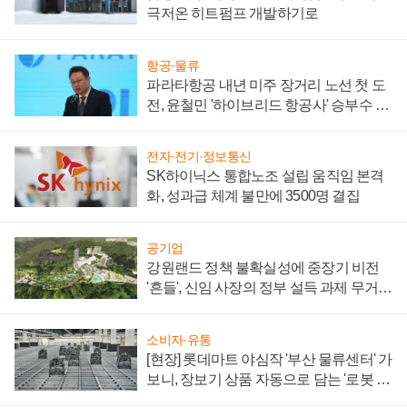
극저온 히트펌프 개발하기로
항공·물류
파라타항공 내년 미주 장거리 노선 첫 도
전, 윤철민 '하이브리드 항공사' 승부수 통
할까
전자·전기·정보통신
SK하이닉스 통합노조 설립 움직임 본격
화, 성과급 체계 불만에 3500명 결집
공기업
강원랜드 정책 불확실성에 중장기 비전
'흔들', 신임 사장의 정부 설득 과제 무거워
져
소비자·유통
[현장] 롯데마트 야심작 '부산 물류센터' 가
보니, 장보기 상품 자동으로 담는 '로봇 40
0대' 장관