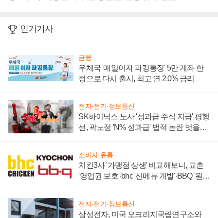
인기기사
금융
우체국 '매일이자 파킹통장' 5만 계좌 한
정으로 다시 출시, 최고 연 2.0% 금리
전자·전기·정보통신
SK하이닉스 노사 '성과급 주식 지급' 평행
선, 곽노정 'N% 성과급' 법적 논란 벗을지
주목
소비자·유통
치킨3사 '가맹점 상생' 비교해보니, 교촌
'영업권 보호'·bhc '신메뉴 개발'·BBQ '원가
부담'
전자·전기·정보통신
삼성전자, 미국 오크리지국립연구소와