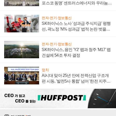
포스코 동맹' 센트러스에너지와 우라늄
계약 체결
전자·전기·정보통신
SK하이닉스 노사 '성과급 주식지급' 평행
선, 곽노정 'N% 성과급' 법적 논란 벗을지
주목
전자·전기·정보통신
SK하이닉스, 용인 'Y2' 팹과 청주 'M17' 팹
건설에 54조 투자 결정
정치
AI시대 맞아 25년 만에 전력산업 구조개
편 시동, '발전5사 통합' 넘어 '한전 지주사'
재편론도