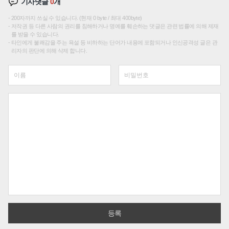
기사댓글
0
개
200자까지 쓰실 수 있습니다. (현재 0 byte / 최대 400byte)
저작권 등 다른 사람의 권리를 침해하거나 명예를 훼손하는 댓글은 관련 법률에 의해 제재
를 받을 수 있습니다.
타인에게 불쾌감을 주는 욕설 등 비하하는 단어가 내용에 포함되거나 인신공격성 글은 관
리자의 판단에 의해 삭제 합니다.