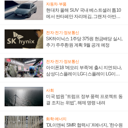
자동차·부품
현대차 올해 SUV 국내 베스트셀러 톱10
에서 싼타페만 자리매김, 그랜저·아반떼
'세단 쌍끌이'로 내수 방어
전자·전기·정보통신
SK하이닉스 1주당 375원 현금배당 실시,
추가 주주환원 계획 9월 공개 예정
전자·전기·정보통신
아이폰18 '메모리 부족'에 출시 지연되나,
삼성디스플레이 LG디스플레이 LG이노
텍 '탈애플' 수익 다각화 속도
사회
미국 법원 "트럼프 정부 풍력 프로젝트 동
결 조치는 위법", 해제 명령 내려
화학·에너지
'DL이앤씨 SMR 협력사' X에너지, '한수원