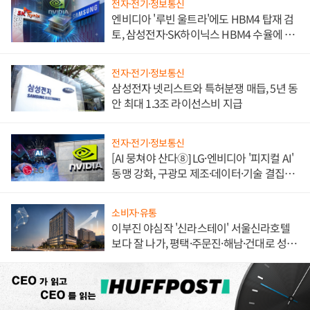
전자·전기·정보통신
엔비디아 '루빈 울트라'에도 HBM4 탑재 검
토, 삼성전자·SK하이닉스 HBM4 수율에 주
도권 갈린다
전자·전기·정보통신
삼성전자 넷리스트와 특허분쟁 매듭, 5년 동
안 최대 1.3조 라이선스비 지급
전자·전기·정보통신
[AI 뭉쳐야 산다⑧] LG·엔비디아 '피지컬 AI'
동맹 강화, 구광모 제조·데이터·기술 결집
해 종합 로보틱스 기업으로
소비자·유통
이부진 야심작 '신라스테이' 서울신라호텔
보다 잘 나가, 평택·주문진·해남·건대로 성
장판 더 넓힌다