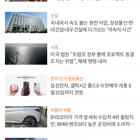
비"
건설
국내외서 속도 붙는 원전 사업, 삼성물산·현
대건설·대우건설에 다가오는 '약속의 시간'
사회
미국 법원 "트럼프 정부 풍력 프로젝트 동결
조치는 위법", 해제 명령 내려
전자·전기·정보통신
삼성전자, 갤럭시Z 폴드8 사전예약 개통 8
월31일까지 연장
자동차·부품
BYD코리아 가격 앞세워 수입차 4위 올랐지
만, BMW·벤츠보다 높은 공임비에 소비자
불만 폭발