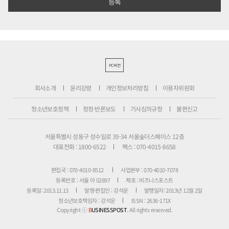
PC버전
회사소개
윤리강령
개인정보처리방침
이용자위원회
청소년보호정책
정정·반론보도
기사심의규정
불편신고
서울특별시 성동구 성수일로 39-34 서울숲더스페이스 12층
대표전화 : 1800-6522
팩스 : 070-4015-8658
편집국 : 070-4010-8512
사업본부 : 070-4010-7078
등록번호 : 서울 아 02897
제호 : 비즈니스포스트
등록일: 2013.11.13
발행·편집인 : 강석운
발행일자: 2013년 12월 2일
청소년보호책임자 : 강석운
ISSN : 2636-171X
Copyright ⓒ
B
USINESSPOST
. All rights reserved.