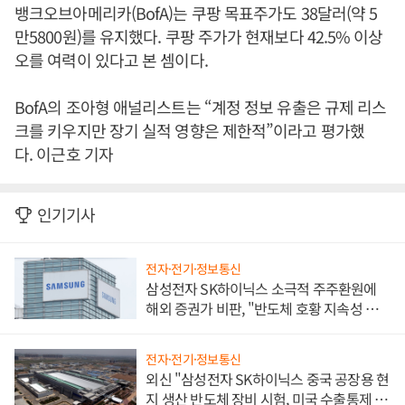
뱅크오브아메리카(BofA)는 쿠팡 목표주가도 38달러(약 5
만5800원)를 유지했다. 쿠팡 주가가 현재보다 42.5% 이상
오를 여력이 있다고 본 셈이다.
BofA의 조아형 애널리스트는 “계정 정보 유출은 규제 리스
크를 키우지만 장기 실적 영향은 제한적”이라고 평가했
다. 이근호 기자
인기기사
전자·전기·정보통신
삼성전자 SK하이닉스 소극적 주주환원에
해외 증권가 비판, "반도체 호황 지속성 의
문"
전자·전기·정보통신
외신 "삼성전자 SK하이닉스 중국 공장용 현
지 생산 반도체 장비 시험, 미국 수출통제 대