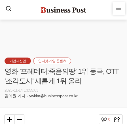
기업과산업
인터넷·게임·콘텐츠
영화 '프레데터:죽음의땅' 1위 등극, OTT
'조각도시' 새롭게 1위 올라
2025-11-14 13:55:03
김예원 기자 - ywkim@businesspost.co.kr
0