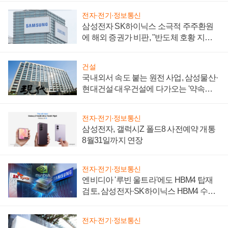
전자·전기·정보통신
삼성전자 SK하이닉스 소극적 주주환원
에 해외 증권가 비판, "반도체 호황 지속
성 의문"
건설
국내외서 속도 붙는 원전 사업, 삼성물산·
현대건설·대우건설에 다가오는 '약속의
시간'
전자·전기·정보통신
삼성전자, 갤럭시Z 폴드8 사전예약 개통
8월31일까지 연장
전자·전기·정보통신
엔비디아 '루빈 울트라'에도 HBM4 탑재
검토, 삼성전자·SK하이닉스 HBM4 수율
에 주도권 갈린다
전자·전기·정보통신