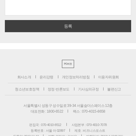
PC버전
회사소개
윤리강령
개인정보처리방침
이용자위원회
청소년보호정책
정정·반론보도
기사심의규정
불편신고
서울특별시 성동구 성수일로 39-34 서울숲더스페이스 12층
대표전화 : 1800-6522
팩스 : 070-4015-8658
편집국 : 070-4010-8512
사업본부 : 070-4010-7078
등록번호 : 서울 아 02897
제호 : 비즈니스포스트