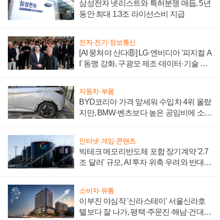
삼성전자 넷리스트와 특허분쟁 매듭, 5년
동안 최대 1.3조 라이선스비 지급
전자·전기·정보통신
[AI 뭉쳐야 산다⑧] LG·엔비디아 '피지컬 A
I' 동맹 강화, 구광모 제조·데이터·기술 결
집해 종합 로보틱스 기업으로
자동차·부품
BYD코리아 가격 앞세워 수입차 4위 올랐
지만, BMW·벤츠보다 높은 공임비에 소비
자 불만 폭발
인터넷·게임·콘텐츠
빅테크 메모리반도체 포함 장기계약 '2.7
조 달러' 규모, AI 투자 위축 우려와 반대
신호
소비자·유통
이부진 야심작 '신라스테이' 서울신라호
텔보다 잘 나가, 평택·주문진·해남·건대로