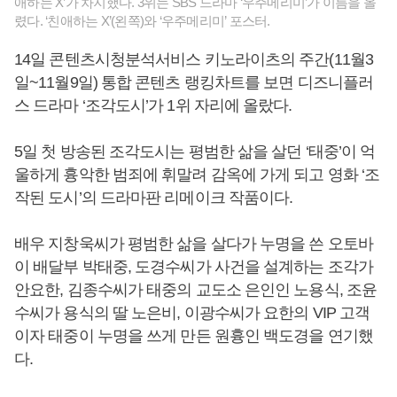
애하는 X’가 차지했다. 3위는 SBS 드라마 ‘우주메리미’가 이름을 올
렸다. ‘친애하는 X’(왼쪽)와 ‘우주메리미’ 포스터.
14일 콘텐츠시청분석서비스 키노라이츠의 주간(11월3
일~11월9일) 통합 콘텐츠 랭킹차트를 보면 디즈니플러
스 드라마 ‘조각도시’가 1위 자리에 올랐다.
5일 첫 방송된 조각도시는 평범한 삶을 살던 ‘태중’이 억
울하게 흉악한 범죄에 휘말려 감옥에 가게 되고 영화 ‘조
작된 도시’의 드라마판 리메이크 작품이다.
배우 지창욱씨가 평범한 삶을 살다가 누명을 쓴 오토바
이 배달부 박태중, 도경수씨가 사건을 설계하는 조각가
안요한, 김종수씨가 태중의 교도소 은인인 노용식, 조윤
수씨가 용식의 딸 노은비, 이광수씨가 요한의 VIP 고객
이자 태중이 누명을 쓰게 만든 원흉인 백도경을 연기했
다.