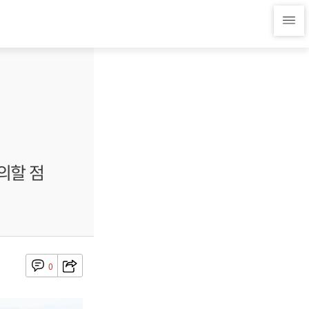
의할 점
0