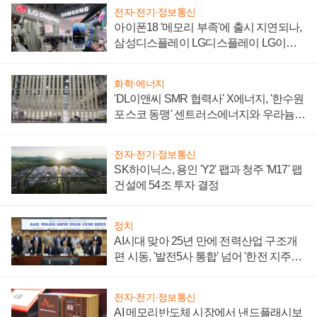
전자·전기·정보통신
아이폰18 '메모리 부족'에 출시 지연되나,
삼성디스플레이 LG디스플레이 LG이노
텍 '탈애플' 수익 다각화 속도
화학·에너지
'DL이앤씨 SMR 협력사' X에너지, '한수원
포스코 동맹' 센트러스에너지와 우라늄
계약 체결
전자·전기·정보통신
SK하이닉스, 용인 'Y2' 팹과 청주 'M17' 팹
건설에 54조 투자 결정
정치
AI시대 맞아 25년 만에 전력산업 구조개
편 시동, '발전5사 통합' 넘어 '한전 지주사'
재편론도
전자·전기·정보통신
AI 메모리반도체 시장에서 낸드플래시보