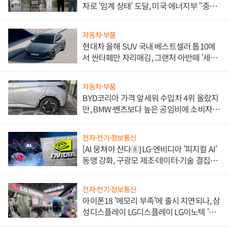
자로 '임계 상태' 도달, 미국 에너지부 "중요
한 이정표"
자동차·부품
현대차 올해 SUV 국내 베스트셀러 톱10에
서 싼타페만 자리매김, 그랜저·아반떼 '세단
쌍끌이'로 내수 방어
자동차·부품
BYD코리아 가격 앞세워 수입차 4위 올랐지
만, BMW·벤츠보다 높은 공임비에 소비자
불만 폭발
전자·전기·정보통신
[AI 뭉쳐야 산다⑧] LG·엔비디아 '피지컬 AI'
동맹 강화, 구광모 제조·데이터·기술 결집
해 종합 로보틱스 기업으로
전자·전기·정보통신
아이폰18 '메모리 부족'에 출시 지연되나, 삼
성디스플레이 LG디스플레이 LG이노텍 '탈
애플' 수익 다각화 속도