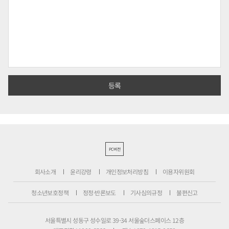
PC버전
회사소개
윤리강령
개인정보처리방침
이용자위원회
청소년보호정책
정정·반론보도
기사심의규정
불편신고
서울특별시 성동구 성수일로 39-34 서울숲더스페이스 12층