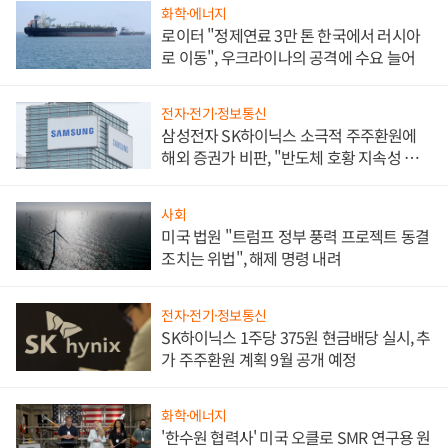
화학·에너지
로이터 "정제연료 3만 톤 한국에서 러시아
로 이동", 우크라이나의 공격에 수요 늘어
전자·전기·정보통신
삼성전자 SK하이닉스 소극적 주주환원에
해외 증권가 비판, "반도체 호황 지속성 의
문"
사회
미국 법원 "트럼프 정부 풍력 프로젝트 동결
조치는 위법", 해제 명령 내려
전자·전기·정보통신
SK하이닉스 1주당 375원 현금배당 실시, 추
가 주주환원 계획 9월 공개 예정
화학·에너지
'한수원 협력사' 미국 오클로 SMR 연구용 원