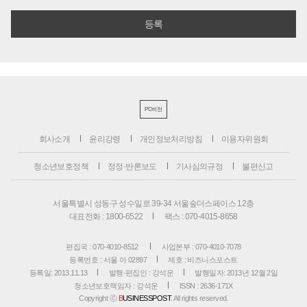
PC버전
회사소개
윤리강령
개인정보처리방침
이용자위원회
청소년보호정책
정정·반론보도
기사심의규정
불편신고
서울특별시 성동구 성수일로 39-34 서울숲더스페이스 12층
대표전화 : 1800-6522
팩스 : 070-4015-8658
편집국 : 070-4010-8512
사업본부 : 070-4010-7078
등록번호 : 서울 아 02897
제호 : 비즈니스포스트
등록일: 2013.11.13
발행·편집인 : 강석운
발행일자: 2013년 12월 2일
청소년보호책임자 : 강석운
ISSN : 2636-171X
Copyright ⓒ
B
USINESSPOST
. All rights reserved.