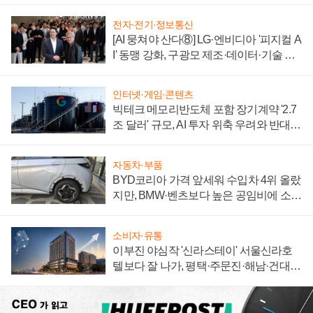
전자·전기·정보통신
[AI 뭉쳐야 산다⑧] LG·엔비디아 '피지컬 A
I' 동맹 강화, 구광모 제조·데이터·기술 결
집해 종합 로보틱스 기업으로
인터넷·게임·콘텐츠
빅테크 메모리반도체 포함 장기계약 '2.7
조 달러' 규모, AI 투자 위축 우려와 반대
신호
자동차·부품
BYD코리아 가격 앞세워 수입차 4위 올랐
지만, BMW·벤츠보다 높은 공임비에 소비
자 불만 폭발
소비자·유통
이부진 야심작 '신라스테이' 서울신라호
텔보다 잘 나가, 평택·주문진·해남·건대로
성장판 더 넓힌다