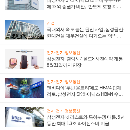
삼성전자 SK하이닉스 소극적 주주환원
에 해외 증권가 비판, "반도체 호황 지속
성 의문"
건설
국내외서 속도 붙는 원전 사업, 삼성물산·
현대건설·대우건설에 다가오는 '약속의
시간'
전자·전기·정보통신
삼성전자, 갤럭시Z 폴드8 사전예약 개통
8월31일까지 연장
전자·전기·정보통신
엔비디아 '루빈 울트라'에도 HBM4 탑재
검토, 삼성전자·SK하이닉스 HBM4 수율
에 주도권 갈린다
전자·전기·정보통신
삼성전자 넷리스트와 특허분쟁 매듭, 5년
동안 최대 1.3조 라이선스비 지급