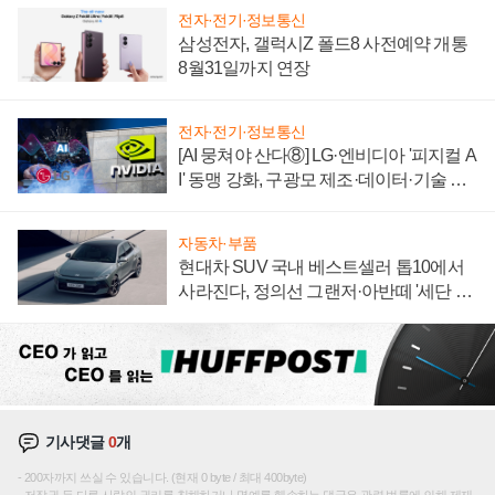
전자·전기·정보통신
삼성전자, 갤럭시Z 폴드8 사전예약 개통
8월31일까지 연장
전자·전기·정보통신
[AI 뭉쳐야 산다⑧] LG·엔비디아 '피지컬 A
I' 동맹 강화, 구광모 제조·데이터·기술 결
집해 종합 로보틱스 기업으로
자동차·부품
현대차 SUV 국내 베스트셀러 톱10에서
사라진다, 정의선 그랜저·아반떼 '세단 쌍
끌이'로 내수 방어
기사댓글
0
개
200자까지 쓰실 수 있습니다. (현재 0 byte / 최대 400byte)