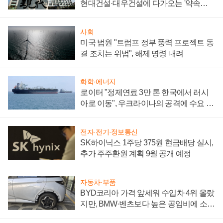
현대건설·대우건설에 다가오는 '약속의
시간'
사회
미국 법원 "트럼프 정부 풍력 프로젝트 동
결 조치는 위법", 해제 명령 내려
화학·에너지
로이터 "정제연료 3만 톤 한국에서 러시
아로 이동", 우크라이나의 공격에 수요 늘
어
전자·전기·정보통신
SK하이닉스 1주당 375원 현금배당 실시,
추가 주주환원 계획 9월 공개 예정
자동차·부품
BYD코리아 가격 앞세워 수입차 4위 올랐
지만, BMW·벤츠보다 높은 공임비에 소비
자 불만 폭발