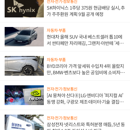
전자·전기·정보통신
SK하이닉스 1주당 375원 현금배당 실시, 추
가 주주환원 계획 9월 공개 예정
자동차·부품
현대차 올해 SUV 국내 베스트셀러 톱10에
서 싼타페만 자리매김, 그랜저·아반떼 '세단
쌍끌이'로 내수 방어
자동차·부품
BYD코리아 가격 앞세워 수입차 4위 올랐지
만, BMW·벤츠보다 높은 공임비에 소비자
불만 폭발
전자·전기·정보통신
[AI 뭉쳐야 산다⑧] LG·엔비디아 '피지컬 AI'
동맹 강화, 구광모 제조·데이터·기술 결집
해 종합 로보틱스 기업으로
전자·전기·정보통신
삼성전자 넷리스트와 특허분쟁 매듭, 5년 동