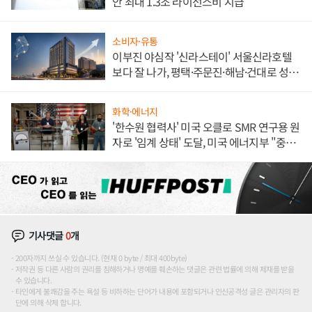
안 최대 1.3조 라이선스비 지급
소비자·유통
이부진 야심작 '신라스테이' 서울신라호텔
보다 잘 나가, 평택·주문진·해남·건대로 성
장판 더 넓힌다
화학·에너지
'한수원 협력사' 미국 오클로 SMR 연구용 원
자로 '임계 상태' 도달, 미국 에너지부 "중요
한 이정표"
기사댓글
0
개
200자까지 쓰실 수 있습니다. (현재 0 byte / 최대 400byte)
저작권 등 다른 사람의 권리를 침해하거나 명예를 훼손하는 댓글은 관련 법률에 의해 제재를 받을
수 있습니다.
타인에게 불쾌감을 주는 욕설 등 비하하는 단어가 내용에 포함되거나 인신공격성 글은 관리자의 판
단에 의해 삭제 합니다.