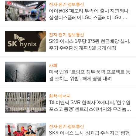
전자·전기·정보통신
아이폰18 '메모리 부족'에 출시 지연되나,
삼성디스플레이 LG디스플레이 LG이노
텍 '탈애플' 수익 다각화 속도
전자·전기·정보통신
SK하이닉스 1주당 375원 현금배당 실시,
추가 주주환원 계획 9월 공개 예정
사회
미국 법원 "트럼프 정부 풍력 프로젝트 동
결 조치는 위법", 해제 명령 내려
화학·에너지
'DL이앤씨 SMR 협력사' X에너지, '한수원
포스코 동맹' 센트러스에너지와 우라늄
계약 체결
전자·전기·정보통신
SK하이닉스 노사 '성과급 주식지급' 평행