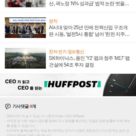
선, 곽노정 'N% 성과급' 법적 논란 벗을지
주목
정치
AI시대 맞아 25년 만에 전력산업 구조개
편 시동, '발전5사 통합' 넘어 '한전 지주사'
재편론도
전자·전기·정보통신
SK하이닉스, 용인 'Y2' 팹과 청주 'M17' 팹
건설에 54조 투자 결정
기사댓글
0
개
200자까지 쓰실 수 있습니다. (현재 0 byte / 최대 400byte)
저작권 등 다른 사람의 권리를 침해하거나 명예를 훼손하는 댓글은 관련 법률에 의해 제재
를 받을 수 있습니다.
타인에게 불쾌감을 주는 욕설 등 비하하는 단어가 내용에 포함되거나 인신공격성 글은 관
리자의 판단에 의해 삭제 합니다.