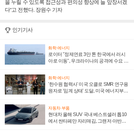
을 누릴 수 있도록 접근성과 편의성 향상에 늘 앞장서겠
다”고 전했다. 장원수 기자
인기기사
화학·에너지
로이터 "정제연료 3만 톤 한국에서 러시
아로 이동", 우크라이나의 공격에 수요 늘
어
화학·에너지
'한수원 협력사' 미국 오클로 SMR 연구용
원자로 '임계 상태' 도달, 미국 에너지부
"중요한 이정표"
자동차·부품
현대차 올해 SUV 국내 베스트셀러 톱10
에서 싼타페만 자리매김, 그랜저·아반떼
'세단 쌍끌이'로 내수 방어