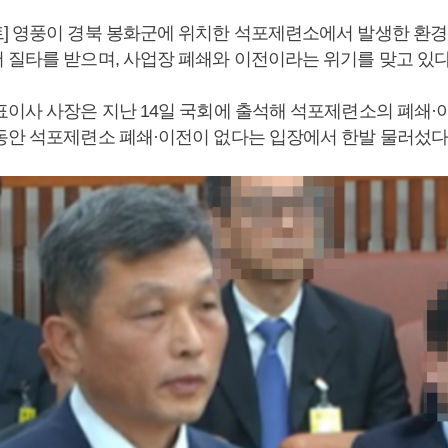
] 영풍이 경북 봉화군에 위치한 석포제련소에서 발생한 환경
 질타를 받으며, 사업장 폐쇄와 이전이라는 위기를 맞고 있다
표이사 사장은 지난 14일 국회에 출석해 석포제련소의 폐쇄
동안 석포제련소 폐쇄·이전이 없다는 입장에서 한발 물러섰다