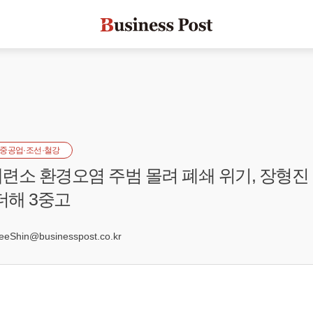
중공업·조선·철강
소 환경오염 주범 몰려 폐쇄 위기, 장형진 '적
더해 3중고
2
Shin@businesspost.co.kr