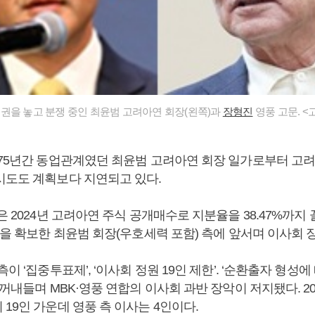
권을 놓고 분쟁 중인 최윤범 고려아연 회장(왼쪽)과
장형진
영풍 고문. <
 75년간 동업관계였던 최윤범 고려아연 회장 일가로부터 고
시도도 계획보다 지연되고 있다.
은 2024년 고려아연 주식 공개매수로 지분율을 38.47%까지
율을 확보한 최윤범 회장(우호세력 포함) 측에 앞서며 이사회
측이 ‘집중투표제’, ‘이사회 정원 19인 제한’. ‘순환출자 형성에
 꺼내들며 MBK·영풍 연합의 이사회 과반 장악이 저지됐다. 20
19인 가운데 영풍 측 이사는 4인이다.