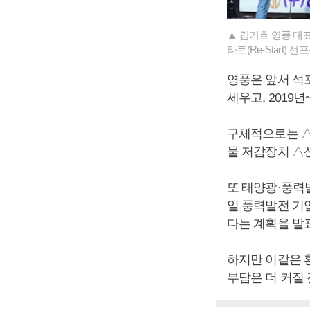
▲ 김기호 영풍 대
타트(Re-Start)
영풍은 앞서 석포
세우고, 2019년
구체적으로는 △
물 저감장치 △산
또 태양광·풍력
일 풍력발전 기
다는 계획을 발
하지만 이같은 
부담은 더 커질 