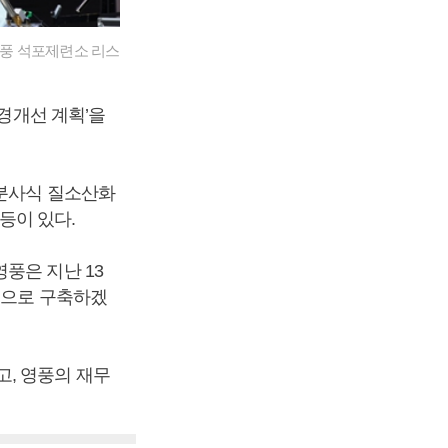
영풍 석포제련소 리스
환경개선 계획’을
 분사식 질소산화
등이 있다.
풍은 지난 13
적으로 구축하겠
, 영풍의 재무