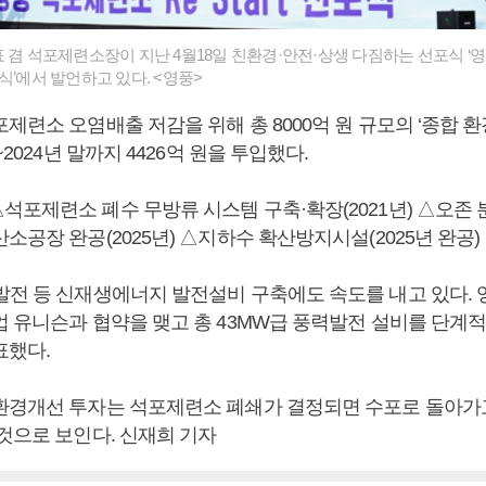
표 겸 석포제련소장이 지난 4월18일 친환경·안전·상생 다짐하는 선포식 ‘
 선포식’에서 발언하고 있다. <영풍>
제련소 오염배출 저감을 위해 총 8000억 원 규모의 ‘종합 
~2024년 말까지 4426억 원을 투입했다.
석포제련소 폐수 무방류 시스템 구축·확장(2021년) △오존
소공장 완공(2025년) △지하수 확산방지시설(2025년 완공) 
발전 등 신재생에너지 발전설비 구축에도 속도를 내고 있다. 영
업 유니슨과 협약을 맺고 총 43MW급 풍력발전 설비를 단계
표했다.
환경개선 투자는 석포제련소 폐쇄가 결정되면 수포로 돌아가고
것으로 보인다. 신재희 기자