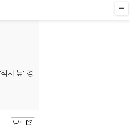
자 늪' '경
0