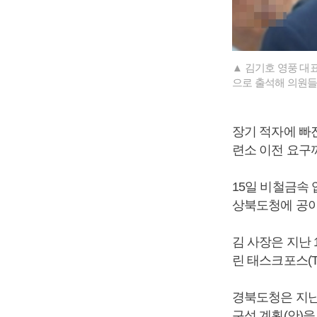
▲ 김기호 영풍 
으로 출석해 의원들
장기 적자에 빠
련소 이전 요구까
15일 비철금속
상북도청에 공이
김 사장은 지난
린 태스크포스(T
경북도청은 지난 
구성 계획(안)