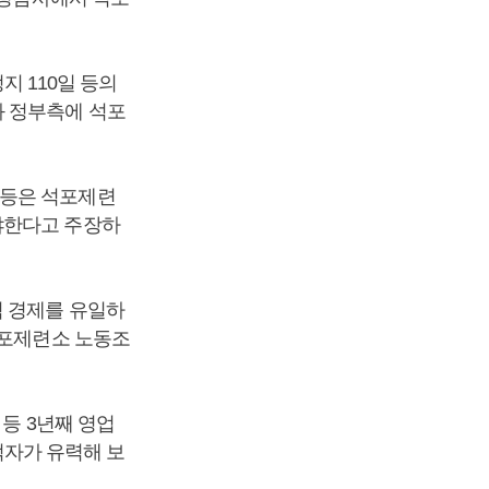
지 110일 등의
과 정부측에 석포
 등은 석포제련
야한다고 주장하
역 경제를 유일하
석포제련소 노동조
원 등 3년째 영업
 적자가 유력해 보