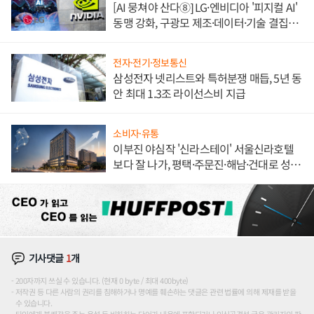
[AI 뭉쳐야 산다⑧] LG·엔비디아 '피지컬 AI'
동맹 강화, 구광모 제조·데이터·기술 결집
해 종합 로보틱스 기업으로
전자·전기·정보통신
삼성전자 넷리스트와 특허분쟁 매듭, 5년 동
안 최대 1.3조 라이선스비 지급
소비자·유통
이부진 야심작 '신라스테이' 서울신라호텔
보다 잘 나가, 평택·주문진·해남·건대로 성
장판 더 넓힌다
기사댓글
1
개
200자까지 쓰실 수 있습니다. (현재 0 byte / 최대 400byte)
저작권 등 다른 사람의 권리를 침해하거나 명예를 훼손하는 댓글은 관련 법률에 의해 제재를 받을
수 있습니다.