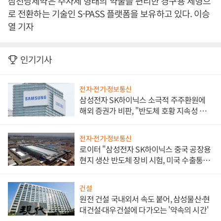
삼천당제약은 주사제 형태의 약물을 편리한 경구용 제형으
로 전환하는 기술인 S-PASS 플랫폼을 보유하고 있다. 이승
열 기자
인기기사
전자·전기·정보통신
삼성전자 SK하이닉스 소극적 주주환원에
해외 증권가 비판, "반도체 호황 지속성 의
문"
전자·전기·정보통신
로이터 "삼성전자 SK하이닉스 중국 공장용
현지 생산 반도체 장비 시험, 미국 수출통제
대비"
건설
원전 건설 국내외서 속도 붙어, 삼성물산·현
대건설·대우건설에 다가오는 '약속의 시간'