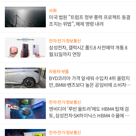
사회
미국 법원 "트럼프 정부 풍력 프로젝트 동결
조치는 위법", 해제 명령 내려
전자·전기·정보통신
삼성전자, 갤럭시Z 폴드8 사전예약 개통 8
월31일까지 연장
자동차·부품
BYD코리아 가격 앞세워 수입차 4위 올랐지
만, BMW·벤츠보다 높은 공임비에 소비자
불만 폭발
전자·전기·정보통신
엔비디아 '루빈 울트라'에도 HBM4 탑재 검
토, 삼성전자·SK하이닉스 HBM4 수율에 주
도권 갈린다
전자·전기·정보통신