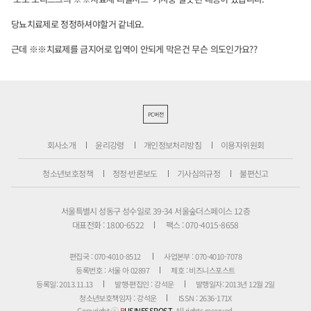
당뇨치료제로 정정하셔야할거 같네요.
근데 ※※치료제를 금지어로 입역이 안되게 막은건 무슨 의도인가요??
PC버전
회사소개
윤리강령
개인정보처리방침
이용자위원회
청소년보호정책
정정·반론보도
기사심의규정
불편신고
서울특별시 성동구 성수일로 39-34 서울숲더스페이스 12층
대표전화 : 1800-6522
팩스 : 070-4015-8658
편집국 : 070-4010-8512
사업본부 : 070-4010-7078
등록번호 : 서울 아 02897
제호 : 비즈니스포스트
등록일: 2013.11.13
발행·편집인 : 강석운
발행일자: 2013년 12월 2일
청소년보호책임자 : 강석운
ISSN : 2636-171X
Copyright ⓒ
B
USINESSPOST
. All rights reserved.