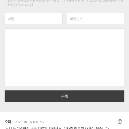
타인에게 불쾌감을 주는 욕설 등 비하하는 단어가 내용에 포함되거나 인신공격성 글은 관리자의 판
단에 의해 삭제 합니다.
오타
2025-10-15 09:07:51
'노보 노디스크의 ※※치료제 리벨서스' 기사중 잘못된 내용이 있습니다.