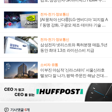
검토, 삼성전자·SK하이닉스 HBM4 수율
에 주도권 갈린다
전자·전기·정보통신
[AI 뭉쳐야 산다⑧] LG·엔비디아 '피지컬 A
I' 동맹 강화, 구광모 제조·데이터·기술 결
집해 종합 로보틱스 기업으로
전자·전기·정보통신
삼성전자 넷리스트와 특허분쟁 매듭, 5년
동안 최대 1.3조 라이선스비 지급
소비자·유통
이부진 야심작 '신라스테이' 서울신라호
텔보다 잘 나가, 평택·주문진·해남·건대로
성장판 더 넓힌다
기사댓글
0
개