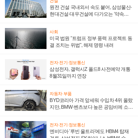
건설
원전 건설 국내외서 속도 붙어, 삼성물산·
현대건설·대우건설에 다가오는 '약속의
시간'
사회
미국 법원 "트럼프 정부 풍력 프로젝트 동
결 조치는 위법", 해제 명령 내려
전자·전기·정보통신
삼성전자, 갤럭시Z 폴드8 사전예약 개통
8월31일까지 연장
자동차·부품
BYD코리아 가격 앞세워 수입차 4위 올랐
지만, BMW·벤츠보다 높은 공임비에 소비
자 불만 폭발
전자·전기·정보통신
엔비디아 '루빈 울트라'에도 HBM4 탑재