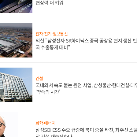
협상력 더 키워
전자·전기·정보통신
외신 "삼성전자 SK하이닉스 중국 공장용 현지 생산 반
국 수출통제 대비"
건설
국내외서 속도 붙는 원전 사업, 삼성물산·현대건설·
'약속의 시간'
화학·에너지
삼성SDI ESS 수요 급증에 북미 증설 타진, 최주선 
장 건설 재추진하나