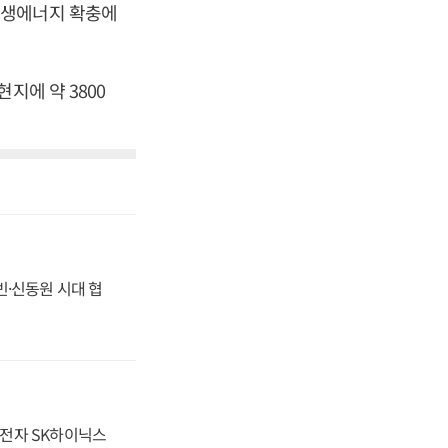
재생에너지 확충에
지에 약 3800
동빈·신동원 시대 협
성전자 SK하이닉스