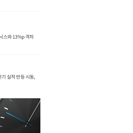
닉스와 13%p 격차
반기 실적 반등 시동,