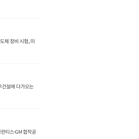
도체 장비 시험, 미
대우건설에 다가오는
스텔란티스·GM 합작공