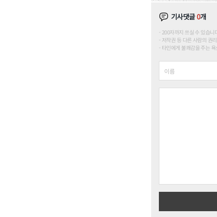
기사댓글
0
개
200자까지 쓰실 수 있습니다. (
저작권 등 다른 사람의 권리
타인에게 불쾌감을 주는 욕설