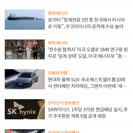
화학·에너지
로이터 "정제연료 3만 톤 한국에서 러시아
로 이동", 우크라이나의 공격에 수요 늘어
화학·에너지
'한수원 협력사' 미국 오클로 SMR 연구용 원
자로 '임계 상태' 도달, 미국 에너지부 "중요
한 이정표"
자동차·부품
현대차 올해 SUV 국내 베스트셀러 톱10에
서 싼타페만 자리매김, 그랜저·아반떼 '세단
쌍끌이'로 내수 방어
전자·전기·정보통신
SK하이닉스 1주당 375원 현금배당 실시, 추
가 주주환원 계획 9월 공개 예정
전자·전기·정보통신