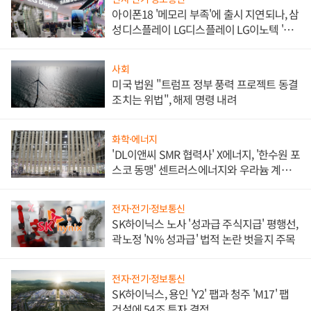
아이폰18 '메모리 부족'에 출시 지연되나, 삼
성디스플레이 LG디스플레이 LG이노텍 '탈
애플' 수익 다각화 속도
사회
미국 법원 "트럼프 정부 풍력 프로젝트 동결
조치는 위법", 해제 명령 내려
화학·에너지
'DL이앤씨 SMR 협력사' X에너지, '한수원 포
스코 동맹' 센트러스에너지와 우라늄 계약
체결
전자·전기·정보통신
SK하이닉스 노사 '성과급 주식지급' 평행선,
곽노정 'N% 성과급' 법적 논란 벗을지 주목
전자·전기·정보통신
SK하이닉스, 용인 'Y2' 팹과 청주 'M17' 팹
건설에 54조 투자 결정