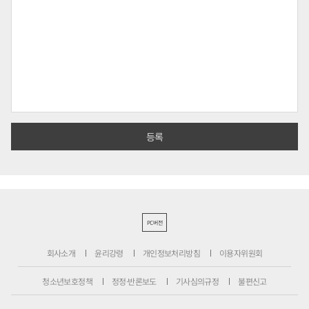
PC버전
회사소개
윤리강령
개인정보처리방침
이용자위원회
청소년보호정책
정정·반론보도
기사심의규정
불편신고