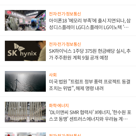
쌍끌이'로 내수 방어
전자·전기·정보통신
아이폰18 '메모리 부족'에 출시 지연되나, 삼
성디스플레이 LG디스플레이 LG이노텍 '탈
애플' 수익 다각화 속도
전자·전기·정보통신
SK하이닉스 1주당 375원 현금배당 실시, 추
가 주주환원 계획 9월 공개 예정
사회
미국 법원 "트럼프 정부 풍력 프로젝트 동결
조치는 위법", 해제 명령 내려
화학·에너지
'DL이앤씨 SMR 협력사' X에너지, '한수원 포
스코 동맹' 센트러스에너지와 우라늄 계약
체결
전자·전기·정보통신