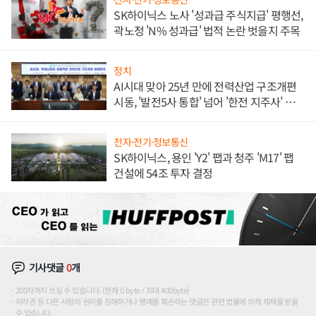
SK하이닉스 노사 '성과급 주식지급' 평행선,
곽노정 'N% 성과급' 법적 논란 벗을지 주목
정치
AI시대 맞아 25년 만에 전력산업 구조개편
시동, '발전5사 통합' 넘어 '한전 지주사' 재편
론도
전자·전기·정보통신
SK하이닉스, 용인 'Y2' 팹과 청주 'M17' 팹
건설에 54조 투자 결정
기사댓글
0
개
200자까지 쓰실 수 있습니다. (현재 0 byte / 최대 400byte)
저작권 등 다른 사람의 권리를 침해하거나 명예를 훼손하는 댓글은 관련 법률에 의해 제재를 받을
수 있습니다.