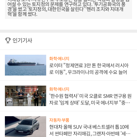
어설 수 있는 토지정의 문제를 연구하고 있다. ‘투기공화국의 풍
경’을 썼고 ‘토지정의, 대한민국을 살린다’ ‘헨리 조지와 지대개
혁’을 함께 썼다.
인기기사
화학·에너지
로이터 "정제연료 3만 톤 한국에서 러시아
로 이동", 우크라이나의 공격에 수요 늘어
화학·에너지
'한수원 협력사' 미국 오클로 SMR 연구용 원
자로 '임계 상태' 도달, 미국 에너지부 "중요
한 이정표"
자동차·부품
현대차 올해 SUV 국내 베스트셀러 톱10에
서 싼타페만 자리매김, 그랜저·아반떼 '세단