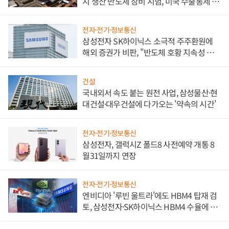
지 생산 반도체 장비 시험, 미국 수출통제 대
비"
전자·전기·정보통신
삼성전자 SK하이닉스 소극적 주주환원에
해외 증권가 비판, "반도체 호황 지속성 의
문"
건설
국내외서 속도 붙는 원전 사업, 삼성물산·현
대건설·대우건설에 다가오는 '약속의 시간'
전자·전기·정보통신
삼성전자, 갤럭시Z 폴드8 사전예약 개통 8
월31일까지 연장
전자·전기·정보통신
엔비디아 '루빈 울트라'에도 HBM4 탑재 검
토, 삼성전자·SK하이닉스 HBM4 수율에 주
도권 갈린다