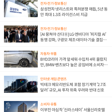
전자·전기·정보통신
삼성전자 넷리스트와 특허분쟁 매듭, 5년 동
안 최대 1.3조 라이선스비 지급
전자·전기·정보통신
[AI 뭉쳐야 산다⑧] LG·엔비디아 '피지컬 AI'
동맹 강화, 구광모 제조·데이터·기술 결집
해 종합 로보틱스 기업으로
자동차·부품
BYD코리아 가격 앞세워 수입차 4위 올랐지
만, BMW·벤츠보다 높은 공임비에 소비자
불만 폭발
인터넷·게임·콘텐츠
빅테크 메모리반도체 포함 장기계약 '2.7조
달러' 규모, AI 투자 위축 우려와 반대 신호
소비자·유통
이부진 야심작 '신라스테이' 서울신라호텔