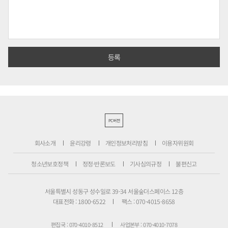
PC버전
회사소개
윤리강령
개인정보처리방침
이용자위원회
청소년보호정책
정정·반론보도
기사심의규정
불편신고
서울특별시 성동구 성수일로 39-34 서울숲더스페이스 12층
대표전화 : 1800-6522
팩스 : 070-4015-8658
편집국 : 070-4010-8512
사업본부 : 070-4010-7078