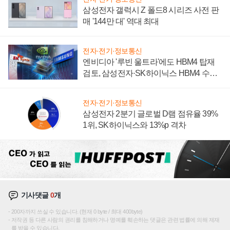
삼성전자 갤럭시 Z 폴드8 시리즈 사전 판
매 '144만 대' 역대 최대
전자·전기·정보통신
엔비디아 '루빈 울트라'에도 HBM4 탑재
검토, 삼성전자·SK하이닉스 HBM4 수율
에 주도권 갈린다
전자·전기·정보통신
삼성전자 2분기 글로벌 D램 점유율 39%
1위, SK하이닉스와 13%p 격차
기사댓글
0
개
200자까지 쓰실 수 있습니다. (현재 0 byte / 최대 400byte)
저작권 등 다른 사람의 권리를 침해하거나 명예를 훼손하는 댓글은 관련 법률에 의해 제재
를 받을 수 있습니다.