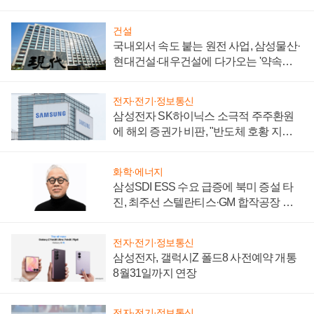
키워
건설
국내외서 속도 붙는 원전 사업, 삼성물산·
현대건설·대우건설에 다가오는 '약속의
시간'
전자·전기·정보통신
삼성전자 SK하이닉스 소극적 주주환원
에 해외 증권가 비판, "반도체 호황 지속
성 의문"
화학·에너지
삼성SDI ESS 수요 급증에 북미 증설 타
진, 최주선 스텔란티스·GM 합작공장 건
설 재추진하나
전자·전기·정보통신
삼성전자, 갤럭시Z 폴드8 사전예약 개통
8월31일까지 연장
전자·전기·정보통신