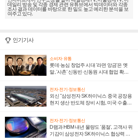
데일리 방송 및 각종 경제 관련 유튜브에서 빅데이터와 각종
조사 결과 데이터를 바탕으로 한 밀도 높고 예리한 분석을 보
여주고 있다.
인기기사
소비자·유통
롯데·농심 창업주 시대 '라면 앙금'은 옛
말, '사촌' 신동빈·신동원 시대 협업 확대
일로
전자·전기·정보통신
외신 "삼성전자 SK하이닉스 중국 공장용
현지 생산 반도체 장비 시험, 미국 수출통
제 대비"
전자·전기·정보통신
D램과 HBM 내년 물량도 '품절', 고객사 위
기감이 삼성전자 SK하이닉스 협상력 더