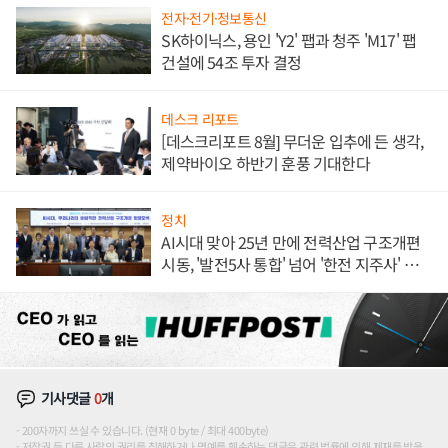
전자·전기·정보통신
SK하이닉스, 용인 'Y2' 팹과 청주 'M17' 팹
건설에 54조 투자 결정
데스크 리포트
[데스크리포트 8월] 무더운 입추에 든 생각,
제약바이오 하반기 훈풍 기대한다
정치
AI시대 맞아 25년 만에 전력산업 구조개편
시동, '발전5사 통합' 넘어 '한전 지주사' 재편
론도
기사댓글
0
개
200자까지 쓰실 수 있습니다. (현재 0 byte / 최대 400byte)
저작권 등 다른 사람의 권리를 침해하거나 명예를 훼손하는 댓글은 관련 법률에 의해 제재를 받을