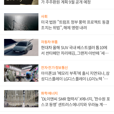
가 주주환원 계획 9월 공개 예정
사회
미국 법원 "트럼프 정부 풍력 프로젝트 동결
조치는 위법", 해제 명령 내려
자동차·부품
현대차 올해 SUV 국내 베스트셀러 톱10에
서 싼타페만 자리매김, 그랜저·아반떼 '세단
쌍끌이'로 내수 방어
전자·전기·정보통신
아이폰18 '메모리 부족'에 출시 지연되나, 삼
성디스플레이 LG디스플레이 LG이노텍 '탈
애플' 수익 다각화 속도
화학·에너지
'DL이앤씨 SMR 협력사' X에너지, '한수원 포
스코 동맹' 센트러스에너지와 우라늄 계약
체결