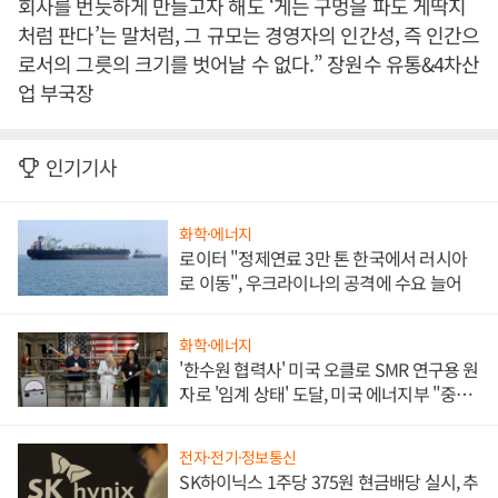
회사를 번듯하게 만들고자 해도 ‘게는 구멍을 파도 게딱지
처럼 판다’는 말처럼, 그 규모는 경영자의 인간성, 즉 인간으
로서의 그릇의 크기를 벗어날 수 없다.” 장원수 유통&4차산
업 부국장
인기기사
화학·에너지
로이터 "정제연료 3만 톤 한국에서 러시아
로 이동", 우크라이나의 공격에 수요 늘어
화학·에너지
'한수원 협력사' 미국 오클로 SMR 연구용 원
자로 '임계 상태' 도달, 미국 에너지부 "중요
한 이정표"
전자·전기·정보통신
SK하이닉스 1주당 375원 현금배당 실시, 추