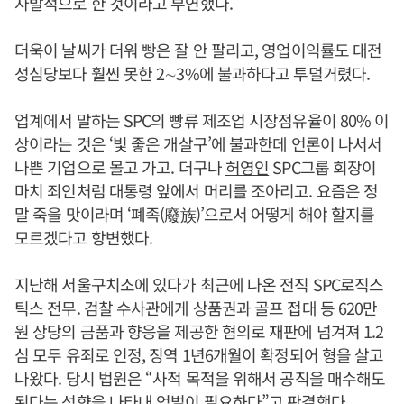
자발적으로 한 것이라고 부연했다.
더욱이 날씨가 더워 빵은 잘 안 팔리고, 영업이익률도 대전
성심당보다 훨씬 못한 2∼3%에 불과하다고 투덜거렸다.
업계에서 말하는 SPC의 빵류 제조업 시장점유율이 80% 이
상이라는 것은 ‘빛 좋은 개살구’에 불과한데 언론이 나서서
나쁜 기업으로 몰고 가고. 더구나
허영인
SPC그룹 회장이
마치 죄인처럼 대통령 앞에서 머리를 조아리고. 요즘은 정
말 죽을 맛이라며 ‘폐족(廢族)’으로서 어떻게 해야 할지를
모르겠다고 항변했다.
지난해 서울구치소에 있다가 최근에 나온 전직 SPC로직스
틱스 전무. 검찰 수사관에게 상품권과 골프 접대 등 620만
원 상당의 금품과 향응을 제공한 혐의로 재판에 넘겨져 1.2
심 모두 유죄로 인정, 징역 1년6개월이 확정되어 형을 살고
나왔다. 당시 법원은 “사적 목적을 위해서 공직을 매수해도
된다는 성향을 나타내 엄벌이 필요하다”고 판결했다.