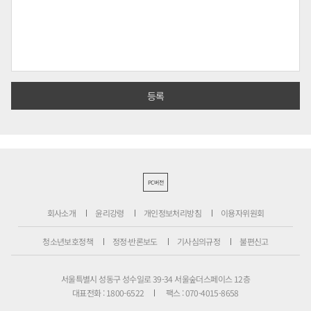
PC버전
회사소개
윤리강령
개인정보처리방침
이용자위원회
청소년보호정책
정정·반론보도
기사심의규정
불편신고
서울특별시 성동구 성수일로 39-34 서울숲더스페이스 12층
대표전화 : 1800-6522
팩스 : 070-4015-8658