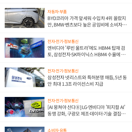
자동차·부품
BYD코리아 가격 앞세워 수입차 4위 올랐지
만, BMW·벤츠보다 높은 공임비에 소비자
불만 폭발
전자·전기·정보통신
엔비디아 '루빈 울트라'에도 HBM4 탑재 검
토, 삼성전자·SK하이닉스 HBM4 수율에 주
도권 갈린다
전자·전기·정보통신
삼성전자 넷리스트와 특허분쟁 매듭, 5년 동
안 최대 1.3조 라이선스비 지급
전자·전기·정보통신
[AI 뭉쳐야 산다⑧] LG·엔비디아 '피지컬 AI'
동맹 강화, 구광모 제조·데이터·기술 결집
해 종합 로보틱스 기업으로
소비자·유통