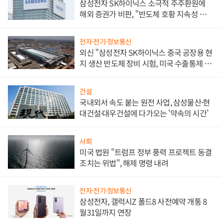
삼성전자 SK하이닉스 소극적 주주환원에
해외 증권가 비판, "반도체 호황 지속성 의
문"
전자·전기·정보통신
외신 "삼성전자 SK하이닉스 중국 공장용 현
지 생산 반도체 장비 시험, 미국 수출통제 대
비"
건설
국내외서 속도 붙는 원전 사업, 삼성물산·현
대건설·대우건설에 다가오는 '약속의 시간'
사회
미국 법원 "트럼프 정부 풍력 프로젝트 동결
조치는 위법", 해제 명령 내려
전자·전기·정보통신
삼성전자, 갤럭시Z 폴드8 사전예약 개통 8
월31일까지 연장