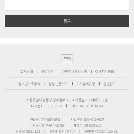
PC버전
회사소개
윤리강령
개인정보처리방침
이용자위원회
청소년보호정책
정정·반론보도
기사심의규정
불편신고
서울특별시 성동구 성수일로 39-34 서울숲더스페이스 12층
대표전화 : 1800-6522
팩스 : 070-4015-8658
편집국 : 070-4010-8512
사업본부 : 070-4010-7078
등록번호 : 서울 아 02897
제호 : 비즈니스포스트
등록일: 2013.11.13
발행·편집인 : 강석운
발행일자: 2013년 12월 2일