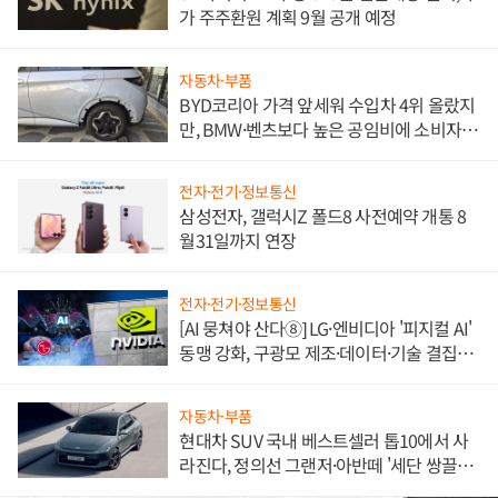
가 주주환원 계획 9월 공개 예정
자동차·부품
BYD코리아 가격 앞세워 수입차 4위 올랐지
만, BMW·벤츠보다 높은 공임비에 소비자
불만 폭발
전자·전기·정보통신
삼성전자, 갤럭시Z 폴드8 사전예약 개통 8
월31일까지 연장
전자·전기·정보통신
[AI 뭉쳐야 산다⑧] LG·엔비디아 '피지컬 AI'
동맹 강화, 구광모 제조·데이터·기술 결집
해 종합 로보틱스 기업으로
자동차·부품
현대차 SUV 국내 베스트셀러 톱10에서 사
라진다, 정의선 그랜저·아반떼 '세단 쌍끌
이'로 내수 방어