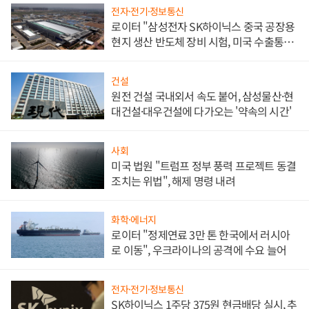
전자·전기·정보통신
로이터 "삼성전자 SK하이닉스 중국 공장용
현지 생산 반도체 장비 시험, 미국 수출통제
대비"
건설
원전 건설 국내외서 속도 붙어, 삼성물산·현
대건설·대우건설에 다가오는 '약속의 시간'
사회
미국 법원 "트럼프 정부 풍력 프로젝트 동결
조치는 위법", 해제 명령 내려
화학·에너지
로이터 "정제연료 3만 톤 한국에서 러시아
로 이동", 우크라이나의 공격에 수요 늘어
전자·전기·정보통신
SK하이닉스 1주당 375원 현금배당 실시, 추