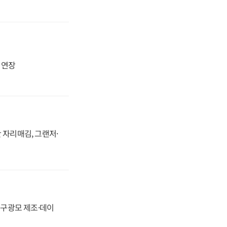
지 연장
 자리매김, 그랜저·
화, 구광모 제조·데이