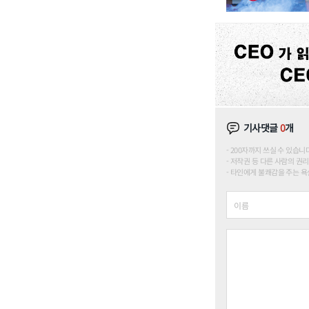
기사댓글
0
개
200자까지 쓰실 수 있습니다. (
저작권 등 다른 사람의 권리
타인에게 불쾌감을 주는 욕설