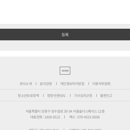
PC버전
회사소개
윤리강령
개인정보처리방침
이용자위원회
청소년보호정책
정정·반론보도
기사심의규정
불편신고
서울특별시 성동구 성수일로 39-34 서울숲더스페이스 12층
대표전화 : 1800-6522
팩스 : 070-4015-8658