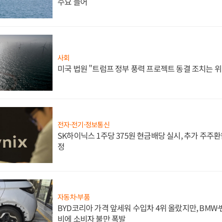
수요 늘어
사회
미국 법원 "트럼프 정부 풍력 프로젝트 동결 조치는 위
전자·전기·정보통신
SK하이닉스 1주당 375원 현금배당 실시, 추가 주주환
정
자동차·부품
BYD코리아 가격 앞세워 수입차 4위 올랐지만, BMW
비에 소비자 불만 폭발