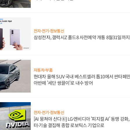
전자·전기·정보통신
삼성전자, 갤럭시Z 폴드8 사전예약 개통 8월31일까
자동차·부품
현대차 올해 SUV 국내 베스트셀러 톱10에서 싼타페만
아반떼 '세단 쌍끌이'로 내수 방어
전자·전기·정보통신
[AI 뭉쳐야 산다⑧] LG·엔비디아 '피지컬 AI' 동맹 강
터·기술 결집해 종합 로보틱스 기업으로