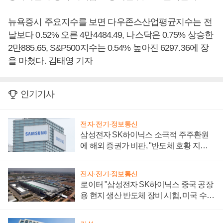
뉴욕증시 주요지수를 보면 다우존스산업평균지수는 전
날보다 0.52% 오른 4만4484.49, 나스닥은 0.75% 상승한
2만885.65, S&P500지수는 0.54% 높아진 6297.36에 장
을 마쳤다. 김태영 기자
인기기사
전자·전기·정보통신
삼성전자 SK하이닉스 소극적 주주환원
에 해외 증권가 비판, "반도체 호황 지속
성 의문"
전자·전기·정보통신
로이터 "삼성전자 SK하이닉스 중국 공장
용 현지 생산 반도체 장비 시험, 미국 수출
통제 대비"