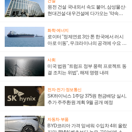
건설
원전 건설 국내외서 속도 붙어, 삼성물산·
현대건설·대우건설에 다가오는 '약속의
시간'
화학·에너지
로이터 "정제연료 3만 톤 한국에서 러시
아로 이동", 우크라이나의 공격에 수요 늘
어
사회
미국 법원 "트럼프 정부 풍력 프로젝트 동
결 조치는 위법", 해제 명령 내려
전자·전기·정보통신
SK하이닉스 1주당 375원 현금배당 실시,
추가 주주환원 계획 9월 공개 예정
자동차·부품
BYD코리아 가격 앞세워 수입차 4위 올랐