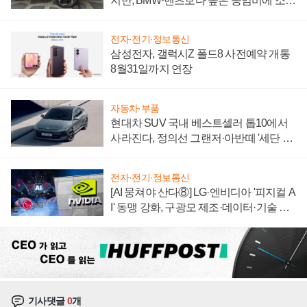
지만, BMW·벤츠보다 높은 공임비에 소비
자 불만 폭발
전자·전기·정보통신
삼성전자, 갤럭시Z 폴드8 사전예약 개통
8월31일까지 연장
자동차·부품
현대차 SUV 국내 베스트셀러 톱10에서
사라진다, 정의선 그랜저·아반떼 '세단 쌍
끌이'로 내수 방어
전자·전기·정보통신
[AI 뭉쳐야 산다⑧] LG·엔비디아 '피지컬 A
I' 동맹 강화, 구광모 제조·데이터·기술 결
집해 종합 로보틱스 기업으로
기사댓글
0
개