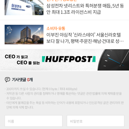
삼성전자 넷리스트와 특허분쟁 매듭, 5년 동
안 최대 1.3조 라이선스비 지급
소비자·유통
이부진 야심작 '신라스테이' 서울신라호텔
보다 잘 나가, 평택·주문진·해남·건대로 성
장판 더 넓힌다
기사댓글
0
개
200자까지 쓰실 수 있습니다. (현재 0 byte / 최대 400byte)
저작권 등 다른 사람의 권리를 침해하거나 명예를 훼손하는 댓글은 관련 법률에 의해 제재를 받을
수 있습니다.
타인에게 불쾌감을 주는 욕설 등 비하하는 단어가 내용에 포함되거나 인신공격성 글은 관리자의 판
단에 의해 삭제 합니다.