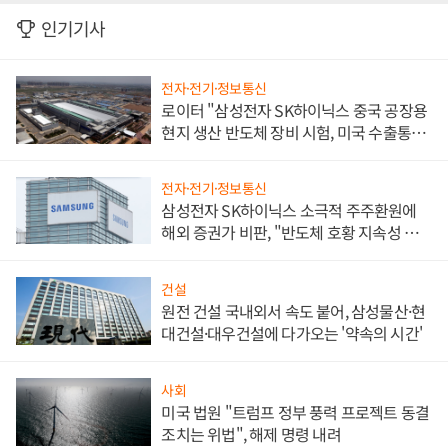
인기기사
전자·전기·정보통신
로이터 "삼성전자 SK하이닉스 중국 공장용
현지 생산 반도체 장비 시험, 미국 수출통제
대비"
전자·전기·정보통신
삼성전자 SK하이닉스 소극적 주주환원에
해외 증권가 비판, "반도체 호황 지속성 의
문"
건설
원전 건설 국내외서 속도 붙어, 삼성물산·현
대건설·대우건설에 다가오는 '약속의 시간'
사회
미국 법원 "트럼프 정부 풍력 프로젝트 동결
조치는 위법", 해제 명령 내려