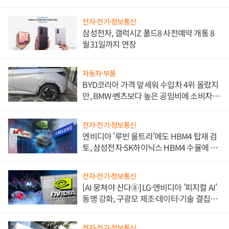
전자·전기·정보통신
삼성전자, 갤럭시Z 폴드8 사전예약 개통 8
월31일까지 연장
자동차·부품
BYD코리아 가격 앞세워 수입차 4위 올랐지
만, BMW·벤츠보다 높은 공임비에 소비자
불만 폭발
전자·전기·정보통신
엔비디아 '루빈 울트라'에도 HBM4 탑재 검
토, 삼성전자·SK하이닉스 HBM4 수율에 주
도권 갈린다
전자·전기·정보통신
[AI 뭉쳐야 산다⑧] LG·엔비디아 '피지컬 AI'
동맹 강화, 구광모 제조·데이터·기술 결집
해 종합 로보틱스 기업으로
전자·전기·정보통신