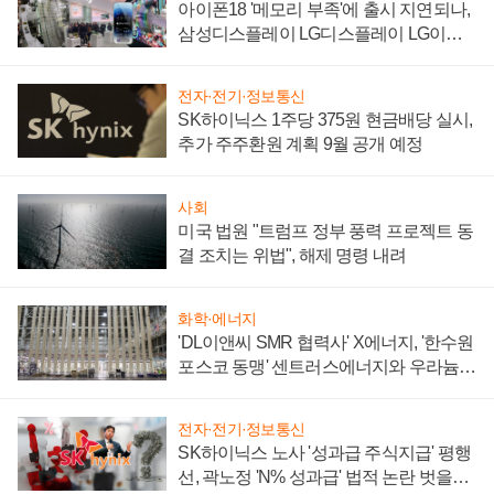
아이폰18 '메모리 부족'에 출시 지연되나,
삼성디스플레이 LG디스플레이 LG이노
텍 '탈애플' 수익 다각화 속도
전자·전기·정보통신
SK하이닉스 1주당 375원 현금배당 실시,
추가 주주환원 계획 9월 공개 예정
사회
미국 법원 "트럼프 정부 풍력 프로젝트 동
결 조치는 위법", 해제 명령 내려
화학·에너지
'DL이앤씨 SMR 협력사' X에너지, '한수원
포스코 동맹' 센트러스에너지와 우라늄
계약 체결
전자·전기·정보통신
SK하이닉스 노사 '성과급 주식지급' 평행
선, 곽노정 'N% 성과급' 법적 논란 벗을지