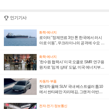
인기기사
화학·에너지
로이터 "정제연료 3만 톤 한국에서 러시
아로 이동", 우크라이나의 공격에 수요 늘
어
화학·에너지
'한수원 협력사' 미국 오클로 SMR 연구용
원자로 '임계 상태' 도달, 미국 에너지부
"중요한 이정표"
자동차·부품
현대차 올해 SUV 국내 베스트셀러 톱10
에서 싼타페만 자리매김, 그랜저·아반떼
'세단 쌍끌이'로 내수 방어
전자·전기·정보통신