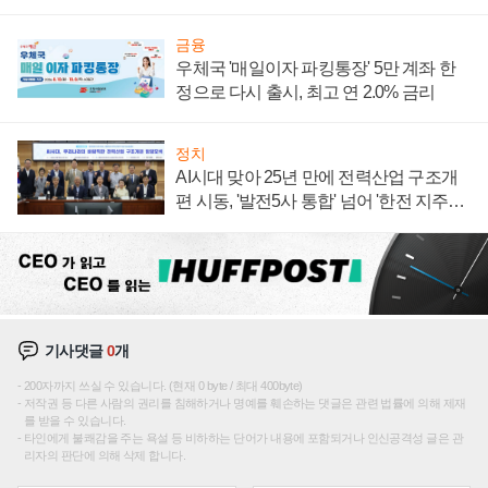
주목
금융
우체국 '매일이자 파킹통장' 5만 계좌 한
정으로 다시 출시, 최고 연 2.0% 금리
정치
AI시대 맞아 25년 만에 전력산업 구조개
편 시동, '발전5사 통합' 넘어 '한전 지주사'
재편론도
기사댓글
0
개
200자까지 쓰실 수 있습니다. (현재 0 byte / 최대 400byte)
저작권 등 다른 사람의 권리를 침해하거나 명예를 훼손하는 댓글은 관련 법률에 의해 제재
를 받을 수 있습니다.
타인에게 불쾌감을 주는 욕설 등 비하하는 단어가 내용에 포함되거나 인신공격성 글은 관
리자의 판단에 의해 삭제 합니다.