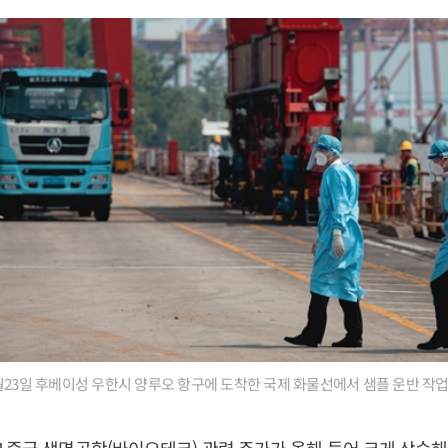
월23일 후베이성 우한시 양루오 항구에 도착한 국제 화물선에서 샘플 운반 작업을