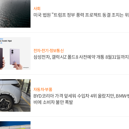
사회
미국 법원 "트럼프 정부 풍력 프로젝트 동결 조치는 위
전자·전기·정보통신
삼성전자, 갤럭시Z 폴드8 사전예약 개통 8월31일까
자동차·부품
BYD코리아 가격 앞세워 수입차 4위 올랐지만, BMW
비에 소비자 불만 폭발