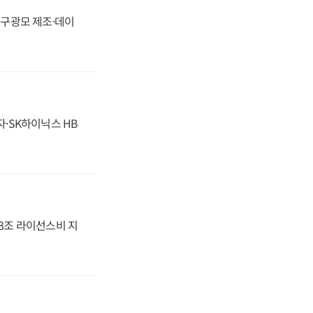
화, 구광모 제조·데이
자·SK하이닉스 HB
.3조 라이선스비 지