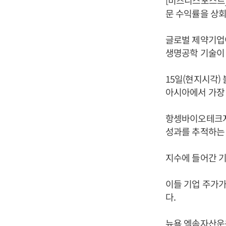
[비즈니스포스트]
문 수익률을 상회
글로벌 제약기업이
생명공학 기술이 
15일(현지시각)
아시아에서 가장
항셍바이오테크지
성과를 추적하는
지수에 들어간 
이들 기업 주가가
다.
뉴욕 엑솜자산운용