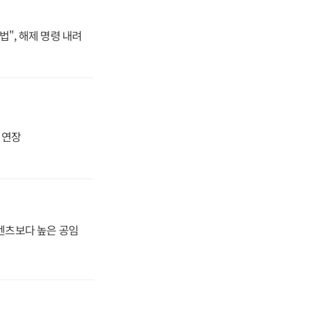
법", 해제 명령 내려
지 연장
·벤츠보다 높은 공임