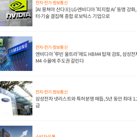
전자·전기·정보통신
[AI 뭉쳐야 산다⑧] LG·엔비디아 '피지컬 AI' 동맹 강
터·기술 결집해 종합 로보틱스 기업으로
전자·전기·정보통신
엔비디아 '루빈 울트라'에도 HBM4 탑재 검토, 삼성전
M4 수율에 주도권 갈린다
전자·전기·정보통신
삼성전자 넷리스트와 특허분쟁 매듭, 5년 동안 최대 1
급
소비자·유통