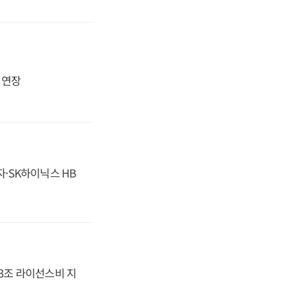
지 연장
자·SK하이닉스 HB
.3조 라이선스비 지