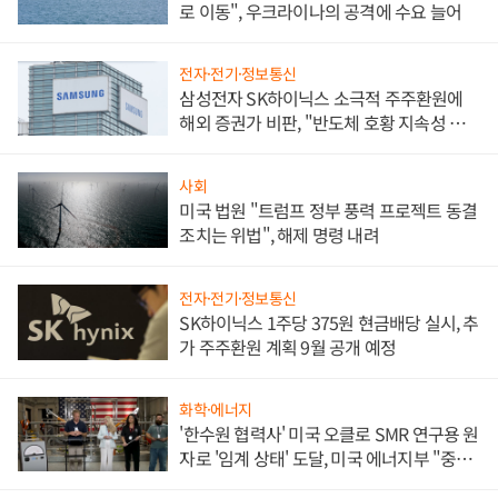
로 이동", 우크라이나의 공격에 수요 늘어
전자·전기·정보통신
삼성전자 SK하이닉스 소극적 주주환원에
해외 증권가 비판, "반도체 호황 지속성 의
문"
사회
미국 법원 "트럼프 정부 풍력 프로젝트 동결
조치는 위법", 해제 명령 내려
전자·전기·정보통신
SK하이닉스 1주당 375원 현금배당 실시, 추
가 주주환원 계획 9월 공개 예정
화학·에너지
'한수원 협력사' 미국 오클로 SMR 연구용 원
자로 '임계 상태' 도달, 미국 에너지부 "중요
한 이정표"