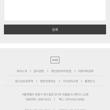
PC버전
회사소개
윤리강령
개인정보처리방침
이용자위원회
청소년보호정책
정정·반론보도
기사심의규정
불편신고
서울특별시 성동구 성수일로 39-34 서울숲더스페이스 12층
대표전화 : 1800-6522
팩스 : 070-4015-8658