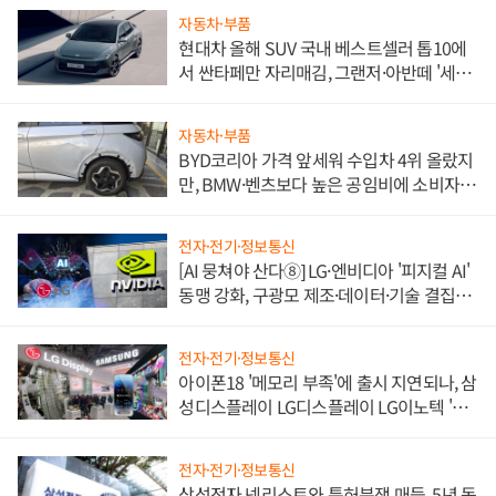
자동차·부품
현대차 올해 SUV 국내 베스트셀러 톱10에
서 싼타페만 자리매김, 그랜저·아반떼 '세단
쌍끌이'로 내수 방어
자동차·부품
BYD코리아 가격 앞세워 수입차 4위 올랐지
만, BMW·벤츠보다 높은 공임비에 소비자
불만 폭발
전자·전기·정보통신
[AI 뭉쳐야 산다⑧] LG·엔비디아 '피지컬 AI'
동맹 강화, 구광모 제조·데이터·기술 결집
해 종합 로보틱스 기업으로
전자·전기·정보통신
아이폰18 '메모리 부족'에 출시 지연되나, 삼
성디스플레이 LG디스플레이 LG이노텍 '탈
애플' 수익 다각화 속도
전자·전기·정보통신
삼성전자 넷리스트와 특허분쟁 매듭, 5년 동